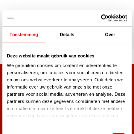
180,000+ Customers | 5,000+ Reviews | Trusted Shops,
TrustPilot, Google
Reviews: What our customers
Toestemming
Details
Over
say
Deze website maakt gebruik van cookies
 of premium brands!
Ordered before 3 pm, ship
We gebruiken cookies om content en advertenties te
personaliseren, om functies voor social media te bieden
+38,000 customers have already subscribed.
en om ons websiteverkeer te analyseren. Ook delen we
Sign up for the newsletter and never miss out on the best
informatie over uw gebruik van onze site met onze
golf deals!
partners voor social media, adverteren en analyse. Deze
partners kunnen deze gegevens combineren met andere
informatie die u aan ze heeft verstrekt of die ze hebben
verzameld op basis van uw gebruik van hun services.
Subscribe
Toestemmingsselectie