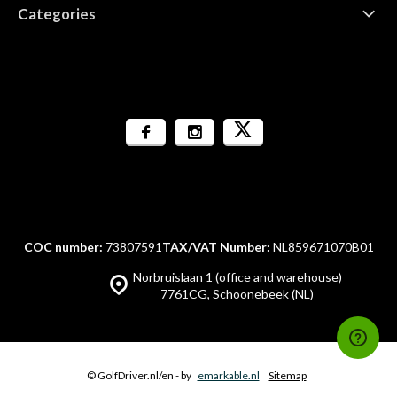
Categories
COC number:
73807591
TAX/VAT Number:
NL859671070B01
Norbruislaan 1 (office and warehouse)
7761CG, Schoonebeek (NL)
© GolfDriver.nl/en
- by
emarkable.nl
Sitemap