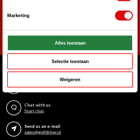
golf deals!
Marketing
Subscribe
Alles toestaan
Selectie toestaan
Can we help?
Weigeren
Call us for anything
+31 85 06 02 099
Chat with us
Start chat
Send us an e-mail
sales@golfdriver.nl