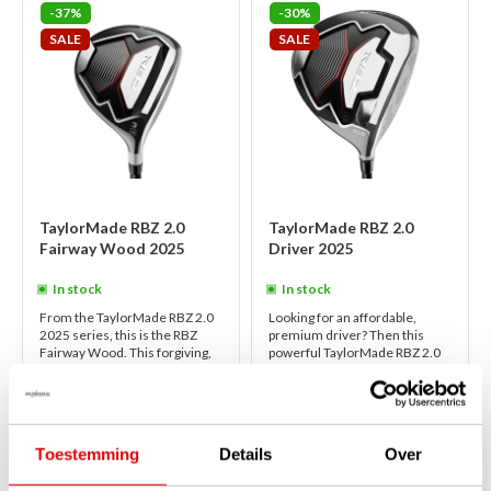
-37%
-30%
SALE
SALE
TaylorMade RBZ 2.0
TaylorMade RBZ 2.0
Fairway Wood 2025
Driver 2025
In stock
In stock
From the TaylorMade RBZ 2.0
Looking for an affordable,
2025 series, this is the RBZ
premium driver? Then this
Fairway Wood. This forgiving,
powerful TaylorMade RBZ 2.0
loft-adjustable fairway wood has
Driver, from the 2025 Boxed
been developed by top brand
Sets series, is definitely of
Ta...
read more
interest! V...
read more
€279,00
€499,00
€175,00
€349,00
Toestemming
Details
Over