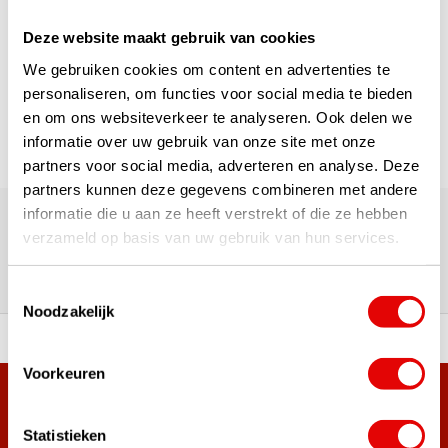
1
Deze website maakt gebruik van cookies
We gebruiken cookies om content en advertenties te
Page 1 of 1
personaliseren, om functies voor social media te bieden
en om ons websiteverkeer te analyseren. Ook delen we
informatie over uw gebruik van onze site met onze
partners voor social media, adverteren en analyse. Deze
partners kunnen deze gegevens combineren met andere
180,000+ Customers | 5,000+ Reviews | Trusted Shops,
informatie die u aan ze heeft verstrekt of die ze hebben
TrustPilot, Google
verzameld op basis van uw gebruik van hun services.
Reviews: What our customers
say
Toestemmingsselectie
Noodzakelijk
 of premium brands!
Ordered before 3 pm, ship
Voorkeuren
+38,000 customers have already subscribed.
Sign up for the newsletter and never miss out on the best
Statistieken