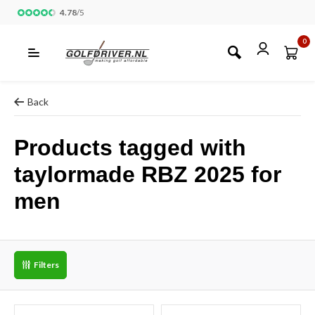
4.78
/
5
0
Back
Products tagged with
taylormade RBZ 2025 for
men
Filters