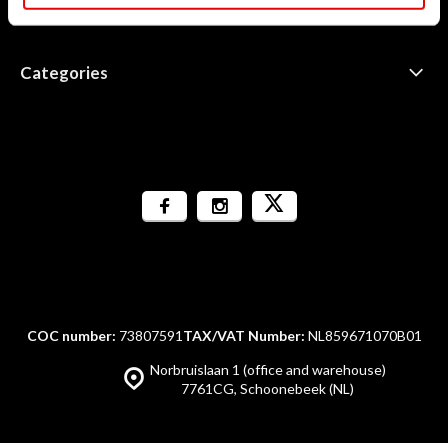
Information
Categories
COC number:
73807591
TAX/VAT Number:
NL859671070B01
Norbruislaan 1 (office and warehouse)
7761CG, Schoonebeek (NL)