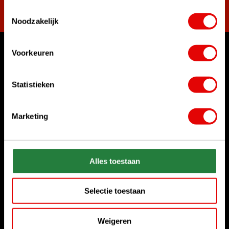
Subscribe
Toestemmingsselectie
Noodzakelijk
Voorkeuren
Can we help?
Customer service:
Statistieken
Call us for anything
+31 85 06 02 099
Marketing
Chat with us
Start chat
Send us an e-mail
Alles toestaan
sales@golfdriver.nl
Selectie toestaan
Customer service
Weigeren