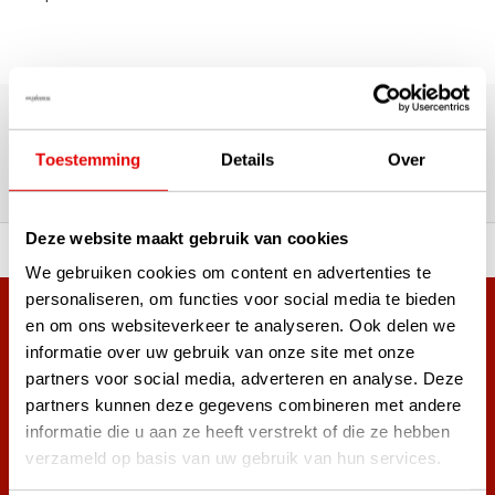
180,000+ Customers | 5,000+ Reviews | Trusted Shops,
TrustPilot, Google
Reviews: What our customers
Toestemming
Details
Over
say
Deze website maakt gebruik van cookies
 of premium brands!
Ordered before 3 pm, ship
We gebruiken cookies om content en advertenties te
personaliseren, om functies voor social media te bieden
+38,000 customers have already subscribed.
en om ons websiteverkeer te analyseren. Ook delen we
informatie over uw gebruik van onze site met onze
Sign up for the newsletter and never miss out on the best
golf deals!
partners voor social media, adverteren en analyse. Deze
partners kunnen deze gegevens combineren met andere
informatie die u aan ze heeft verstrekt of die ze hebben
verzameld op basis van uw gebruik van hun services.