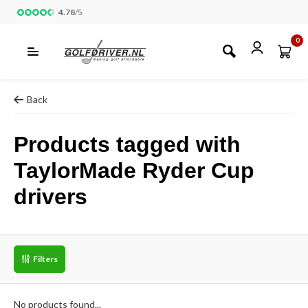
4.78
/
5
0
Back
Products tagged with
TaylorMade Ryder Cup
drivers
Filters
No products found...