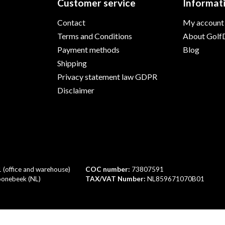
Customer service
Informat
Contact
My account
Terms and Conditions
About GolfD
Payment methods
Blog
Shipping
Privacy statement law GDPR
Disclaimer
1 (office and warehouse)
COC number:
73807591
onebeek (NL)
TAX/VAT Number:
NL859671070B01