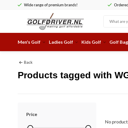
Wide range of premium brands!
Ordered 
Men's Golf
Ladies Golf
Kids Golf
Golf Bag
Back
Products tagged with 
Price
No products