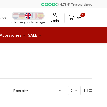
Pick-up or delivery to a parcel shop available!
4.78
/
5
Trusted-shops
0
Cart
 099
Login
Choose your language
Accessories
SALE