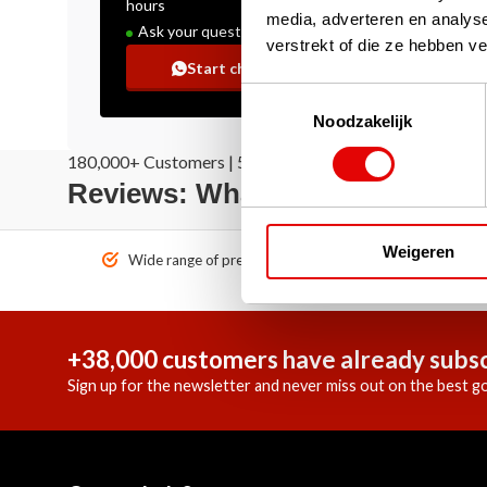
hours
media, adverteren en analys
Ask your question!
verstrekt of die ze hebben v
Start chat
Toestemmingsselectie
Noodzakelijk
180,000+ Customers | 5,000+ Reviews | Trusted Shops, T
Reviews: What our customers 
Weigeren
Wide range of premium brands!
Ordered 
+38,000 customers have already subsc
Sign up for the newsletter and never miss out on the best go