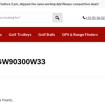
before 3 pm, shipped the same working day!
Always competitive deals!
+31 85 06 02
s
Golf Trolleys
Golf Balls
GPS & Range Finders
WGW90300W33
 found...