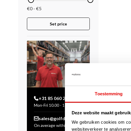
€0 - €5
Set price
Toestemming
+31 85 060 20 99
Mon-Fri 10.00 - 16.00 hrs
Deze website maakt gebruik
sales@golfdriver.nl
We gebruiken cookies om cont
On average within a few
websiteverkeer te analyseren