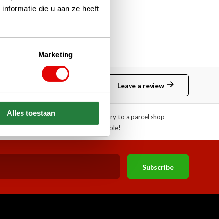
nformatie die u aan ze heeft
Marketing
Leave a review
Alles toestaan
!
Pick-up or delivery to a parcel shop
available!
Subscribe