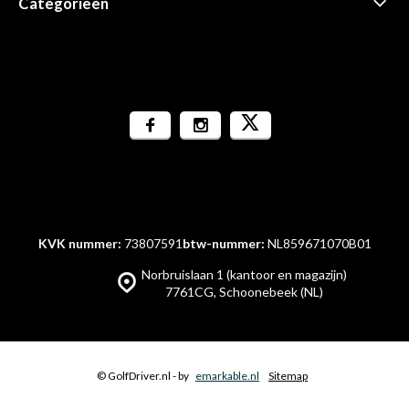
Categorieën
KVK nummer:
73807591
btw-nummer:
NL859671070B01
Norbruislaan 1 (kantoor en magazijn)
7761CG, Schoonebeek (NL)
© GolfDriver.nl
- by
emarkable.nl
Sitemap