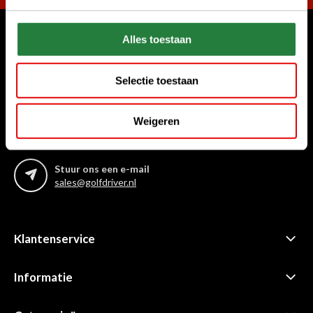
Alles toestaan
Waar kunnen we u mee helpen?
Bel ons gerust
Selectie toestaan
+31 85 06 02 099
Weigeren
Chat met ons
Start chat
Stuur ons een e-mail
sales@golfdriver.nl
Klantenservice
Informatie