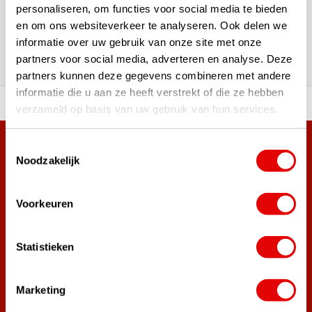
180.000+ Klanten | 5.000+ Reviews | Trusted Shops, TrustPilot,
personaliseren, om functies voor social media te bieden
Google
en om ons websiteverkeer te analyseren. Ook delen we
Reviews: Onze klanten aan het
informatie over uw gebruik van onze site met onze
woord
partners voor social media, adverteren en analyse. Deze
partners kunnen deze gegevens combineren met andere
informatie die u aan ze heeft verstrekt of die ze hebben
ortiment A-merken!
Vóór 15:00 besteld, zel
verzameld op basis van uw gebruik van hun services.
Toestemmingsselectie
Meer dan 38.000 klanten hebben zich al
Noodzakelijk
aangemeld.
Word ook lid van de nieuwsbrief en mis nooit meer de beste
golf aanbiedingen!
Voorkeuren
Statistieken
Abonneer
Marketing