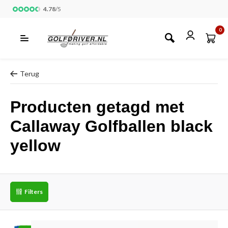
4.78
/
5
0
Terug
Producten getagd met
Callaway Golfballen black
yellow
Filters