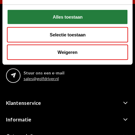
Alles toestaan
Waar kunnen we u mee helpen?
Bel ons gerust
Selectie toestaan
+31 85 06 02 099
Weigeren
Chat met ons
Start chat
Stuur ons een e-mail
sales@golfdriver.nl
Klantenservice
Informatie