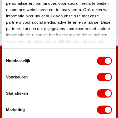
180.000+ Klanten | 5.000+ Reviews | Trusted Shops, TrustPilot,
personaliseren, om functies voor social media te bieden
Google
en om ons websiteverkeer te analyseren. Ook delen we
Reviews: Onze klanten aan het
informatie over uw gebruik van onze site met onze
woord
partners voor social media, adverteren en analyse. Deze
partners kunnen deze gegevens combineren met andere
informatie die u aan ze heeft verstrekt of die ze hebben
ortiment A-merken!
Vóór 15:00 besteld, zel
verzameld op basis van uw gebruik van hun services.
Toestemmingsselectie
Meer dan 38.000 klanten hebben zich al
Noodzakelijk
aangemeld.
Word ook lid van de nieuwsbrief en mis nooit meer de beste
golf aanbiedingen!
Voorkeuren
Statistieken
Abonneer
Marketing