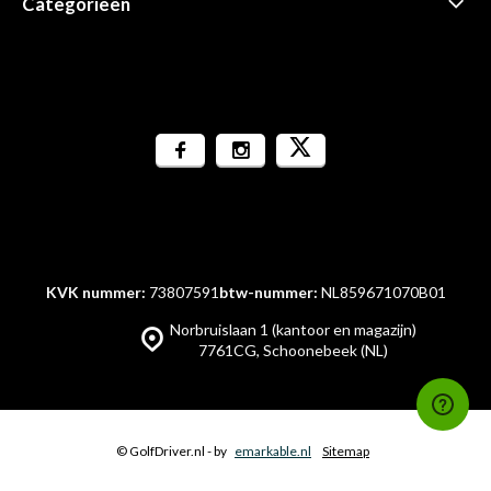
Categorieën
KVK nummer:
73807591
btw-nummer:
NL859671070B01
Norbruislaan 1 (kantoor en magazijn)
7761CG, Schoonebeek (NL)
© GolfDriver.nl
- by
emarkable.nl
Sitemap