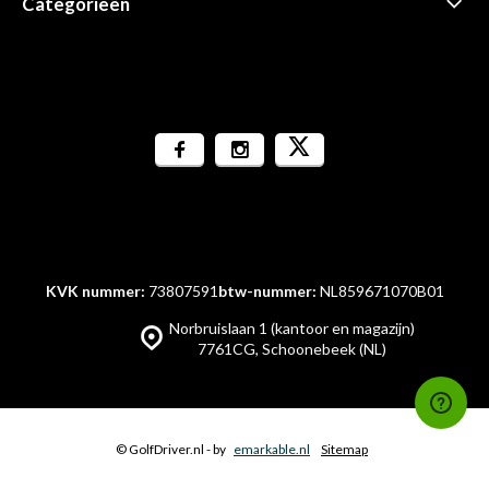
Categorieën
KVK nummer:
73807591
btw-nummer:
NL859671070B01
Norbruislaan 1 (kantoor en magazijn)
7761CG, Schoonebeek (NL)
© GolfDriver.nl
- by
emarkable.nl
Sitemap