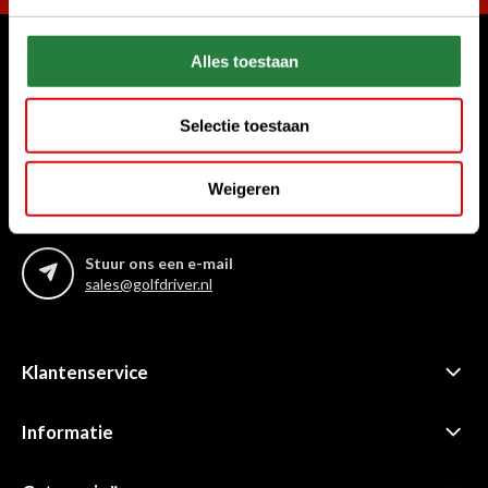
Alles toestaan
Waar kunnen we u mee helpen?
Bel ons gerust
Selectie toestaan
+31 85 06 02 099
Weigeren
Chat met ons
Start chat
Stuur ons een e-mail
sales@golfdriver.nl
Klantenservice
Informatie