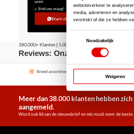
uren
websiteverkeer te analyseren
Stel uw vraag!
media, adverteren en analys
Start chat
verstrekt of die ze hebben v
Toestemmingsselectie
Noodzakelijk
180.000+ Klanten | 5.000+ Reviews | Trusted Shops, Tru
Reviews: Onze klanten aan het
Breed assortiment A-merken!
Vóór 1
Weigeren
Meer dan 38.000 klanten hebben zich 
aangemeld.
Word ook lid van de nieuwsbrief en mis nooit meer de beste 