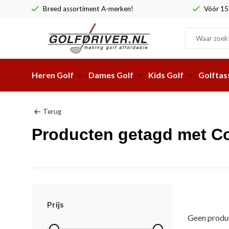
Breed assortiment A-merken!
Vóór 15:
Heren Golf
Dames Golf
Kids Golf
Golftas
Terug
Producten getagd met Co
Prijs
Geen produc