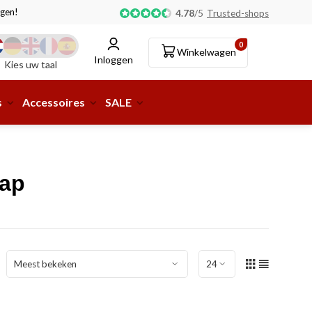
gen!
Afhalen of aflevering bij pakketshop mogelijk!
4.78
/
5
Trusted-shops
0
Winkelwagen
Inloggen
Kies uw taal
s
Accessoires
SALE
Cap