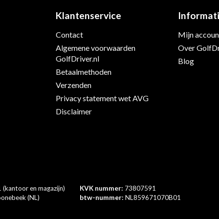
Klantenservice
Informat
Contact
Mijn accoun
s
Algemene voorwaarden
Over GolfDr
GolfDriver.nl
Blog
Betaalmethoden
Verzenden
Privacy statement wet AVG
Disclaimer
 (kantoor en magazijn)
KVK nummer:
73807591
onebeek (NL)
btw-nummer:
NL859671070B01