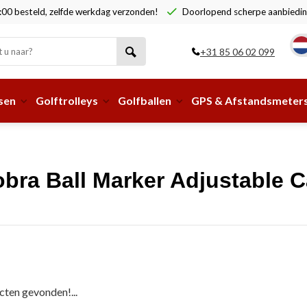
00 besteld, zelfde werkdag verzonden!
Doorlopend scherpe aanbiedin
+31 85 06 02 099
sen
Golftrolleys
Golfballen
GPS & Afstandsmeter
bra Ball Marker Adjustable 
ten gevonden!...