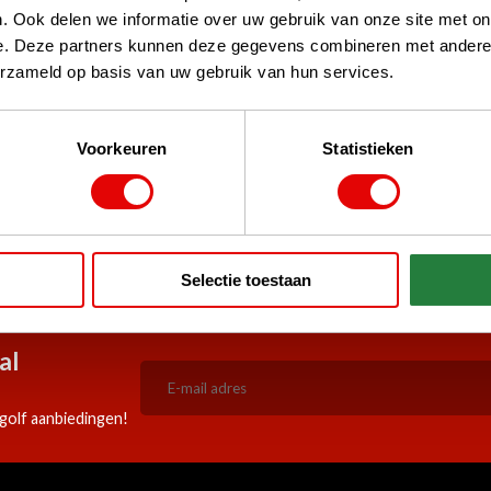
. Ook delen we informatie over uw gebruik van onze site met on
e. Deze partners kunnen deze gegevens combineren met andere i
erzameld op basis van uw gebruik van hun services.
Voorkeuren
Statistieken
stPilot, Google
 woord
5:00 besteld, zelfde werkdag
Doorlopend scherpe aanbiedi
Selectie toestaan
verzonden!
al
golf aanbiedingen!