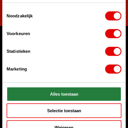
Toestemmingsselectie
Abonneer
Noodzakelijk
Voorkeuren
Waar kunnen we u mee helpen?
Klantenservice:
Statistieken
Bel ons gerust
+31 85 06 02 099
Marketing
Chat met ons
Start chat
Alles toestaan
Stuur ons een e-mail
sales@golfdriver.nl
Selectie toestaan
Klantenservice
Weigeren