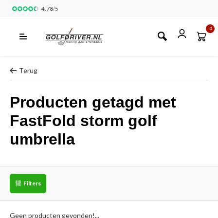
4.78
/
5
0
Terug
Producten getagd met
FastFold storm golf
umbrella
Filters
Geen producten gevonden!...