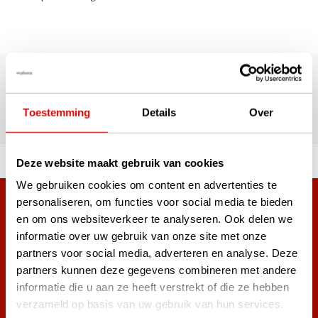
180.000+ Klanten | 5.000+ Reviews | Trusted Shops, TrustPilot,
Google
Reviews: Onze klanten aan het
Toestemming
Details
Over
woord
ortiment A-merken!
Vóór 15:00 besteld, zel
Deze website maakt gebruik van cookies
We gebruiken cookies om content en advertenties te
personaliseren, om functies voor social media te bieden
Meer dan 38.000 klanten hebben zich al
en om ons websiteverkeer te analyseren. Ook delen we
aangemeld.
informatie over uw gebruik van onze site met onze
Word ook lid van de nieuwsbrief en mis nooit meer de beste
partners voor social media, adverteren en analyse. Deze
golf aanbiedingen!
partners kunnen deze gegevens combineren met andere
informatie die u aan ze heeft verstrekt of die ze hebben
verzameld op basis van uw gebruik van hun services.