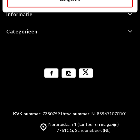
Informatie
Categorieën
KVK nummer:
73807591
btw-nummer:
NL859671070B01
Norbruislaan 1 (kantoor en magazijn)
7761CG, Schoonebeek (NL)