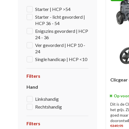
Starter | HCP >54
Starter - licht gevorderd |
HCP 36 - 54
Enigszins gevorderd | HCP
24 - 36
Ver gevorderd | HCP 10 -
24
Single handicap | HCP <10
Filters
Clicgear 
Hand
Op voor
Linkshandig
Dit is de C
Rechtshandig
het grijs. 
goed maar 
doorontwik
Filters
€349,95