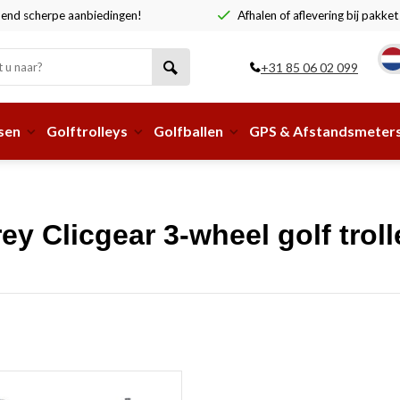
end scherpe aanbiedingen!
Afhalen of aflevering bij pakke
+31 85 06 02 099
sen
Golftrolleys
Golfballen
GPS & Afstandsmeter
y Clicgear 3-wheel golf troll