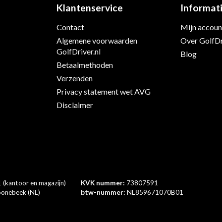
Klantenservice
Informat
Contact
Mijn accoun
s
Algemene voorwaarden
Over GolfDr
GolfDriver.nl
Blog
Betaalmethoden
Verzenden
Privacy statement wet AVG
Disclaimer
 (kantoor en magazijn)
KVK nummer:
73807591
onebeek (NL)
btw-nummer:
NL859671070B01