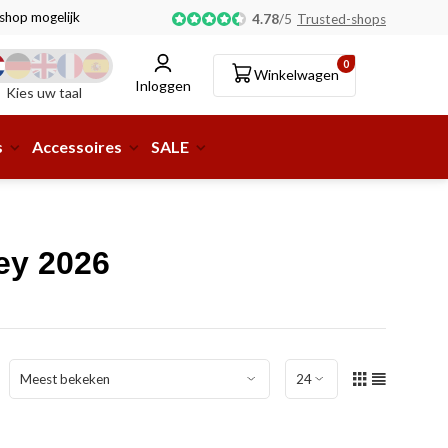
tshop mogelijk!
4.78
/
5
Trusted-shops
0
Winkelwagen
Inloggen
Kies uw taal
s
Accessoires
SALE
ey 2026