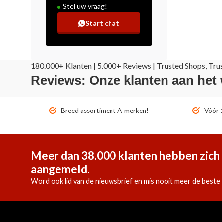
Stel uw vraag!
Start chat
180.000+ Klanten | 5.000+ Reviews | Trusted Shops, Tru
Reviews: Onze klanten aan het
Breed assortiment A-merken!
Vóór 1
Meer dan 38.000 klanten hebben zich 
aangemeld.
Word ook lid van de nieuwsbrief en mis nooit meer de beste 