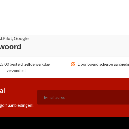
stPilot, Google
 woord
5:00 besteld, zelfde werkdag
Doorlopend scherpe aanbiedi
verzonden!
al
golf aanbiedingen!