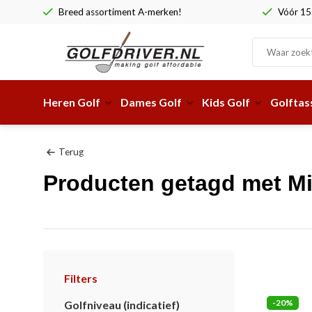
Breed assortiment A-merken!
Vóór 15:
Heren Golf
Dames Golf
Kids Golf
Golftas
Terug
Producten getagd met M
Filters
-20%
Golfniveau (indicatief)