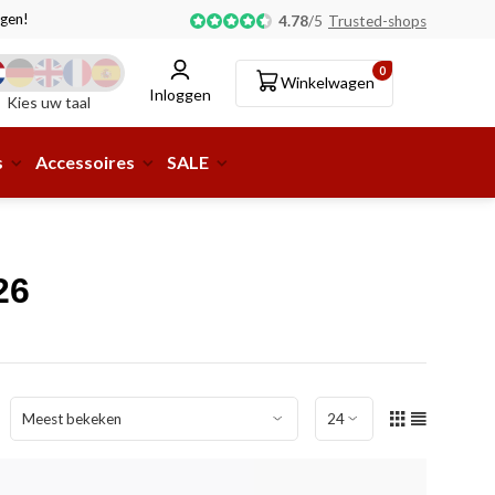
gen!
Afhalen of aflevering bij pakketshop mogelijk!
4.78
/
5
Trusted-shops
0
Winkelwagen
Inloggen
Kies uw taal
s
Accessoires
SALE
26