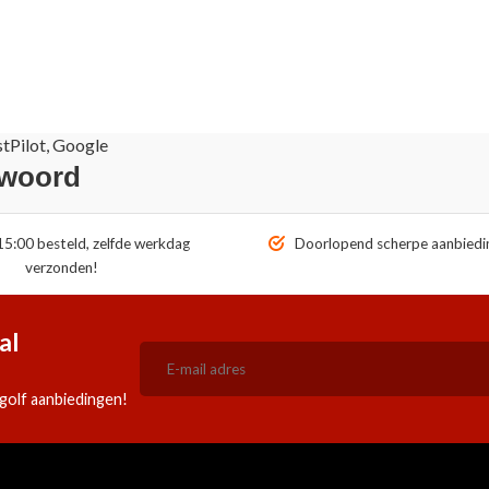
stPilot, Google
 woord
5:00 besteld, zelfde werkdag
Doorlopend scherpe aanbiedi
verzonden!
al
golf aanbiedingen!