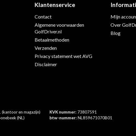
Klantenservice
Informat
Contact
Mijn accoun
s
Algemene voorwaarden
Over GolfDr
GolfDriver.nl
Blog
Betaalmethoden
Verzenden
Privacy statement wet AVG
Disclaimer
 (kantoor en magazijn)
KVK nummer:
73807591
onebeek (NL)
btw-nummer:
NL859671070B01