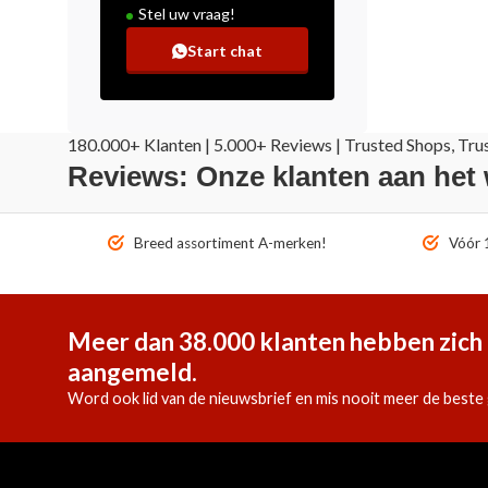
Stel uw vraag!
Start chat
180.000+ Klanten | 5.000+ Reviews | Trusted Shops, Tru
Reviews: Onze klanten aan het
Breed assortiment A-merken!
Vóór 1
Meer dan 38.000 klanten hebben zich 
aangemeld.
Word ook lid van de nieuwsbrief en mis nooit meer de beste 