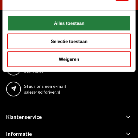
Alles toestaan
Waar kunnen we u mee helpen?
Klantenservice:
Selectie toestaan
Bel ons gerust
+31 85 06 02 099
Weigeren
Chat met ons
Start chat
Stuur ons een e-mail
sales@golfdriver.nl
Klantenservice
Informatie