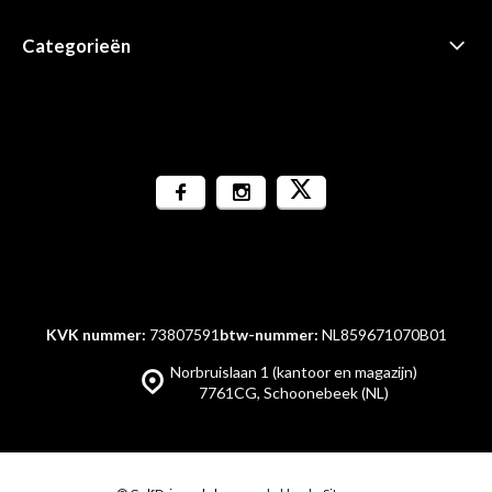
Categorieën
KVK nummer:
73807591
btw-nummer:
NL859671070B01
Norbruislaan 1 (kantoor en magazijn)
7761CG, Schoonebeek (NL)