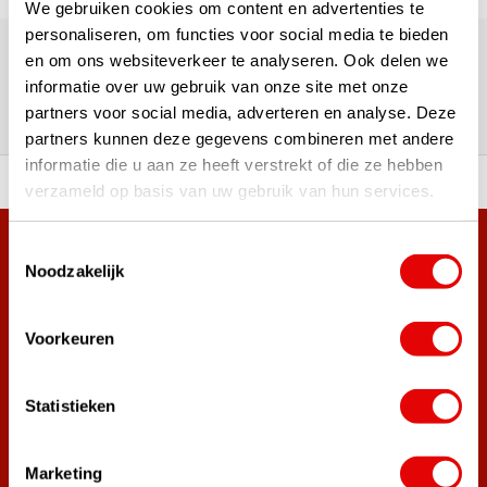
We gebruiken cookies om content en advertenties te
180.000+ Klanten | 5.000+ Reviews | Trusted Shops, TrustPilot,
personaliseren, om functies voor social media te bieden
Google
en om ons websiteverkeer te analyseren. Ook delen we
Reviews: Onze klanten aan het
informatie over uw gebruik van onze site met onze
woord
partners voor social media, adverteren en analyse. Deze
partners kunnen deze gegevens combineren met andere
informatie die u aan ze heeft verstrekt of die ze hebben
ortiment A-merken!
Vóór 15:00 besteld, zel
verzameld op basis van uw gebruik van hun services.
Toestemmingsselectie
Meer dan 38.000 klanten hebben zich al
Noodzakelijk
aangemeld.
Word ook lid van de nieuwsbrief en mis nooit meer de beste
golf aanbiedingen!
Voorkeuren
Statistieken
Abonneer
Marketing