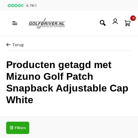
4.78
/
5
0
Terug
Producten getagd met
Mizuno Golf Patch
Snapback Adjustable Cap
White
Filters