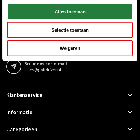
Waar kunnen we u mee helpen?
Klantenservice:
Alles toestaan
Bel ons gerust
+31 85 06 02 099
Selectie toestaan
Chat met ons
Weigeren
Start chat
Stuur ons een e-mail
sales@golfdriver.nl
Klantenservice
Informatie
Categorieën