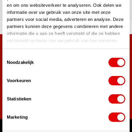
en om ons websiteverkeer te analyseren. Ook delen we
woord
informatie over uw gebruik van onze site met onze
partners voor social media, adverteren en analyse. Deze
partners kunnen deze gegevens combineren met andere
ortiment A-merken!
Vóór 15:00 besteld, zel
informatie die u aan ze heeft verstrekt of die ze hebben
verzameld op basis van uw gebruik van hun services.
Meer dan 38.000 klanten hebben zich al
aangemeld.
Toestemmingsselectie
Noodzakelijk
Word ook lid van de nieuwsbrief en mis nooit meer de beste
golf aanbiedingen!
Voorkeuren
Statistieken
Abonneer
Marketing