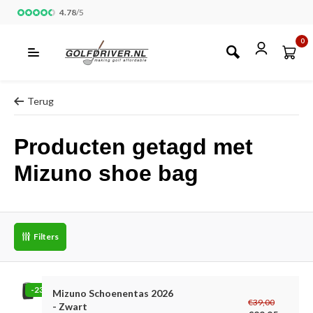
4.78
/
5
0
Terug
Producten getagd met
Mizuno shoe bag
Filters
-23%
Mizuno Schoenentas 2026
€39,00
- Zwart