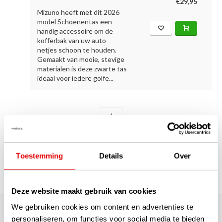
€29,95
Mizuno heeft met dit 2026
model Schoenentas een
handig accessoire om de
kofferbak van uw auto
netjes schoon te houden.
Gemaakt van mooie, stevige
materialen is deze zwarte tas
ideaal voor iedere golfe...
1
Pagina 1 van 1
Toestemming
Details
Over
Deze website maakt gebruik van cookies
180.000+ Klanten | 5.000+ Reviews | Trusted Shops, TrustPilot,
We gebruiken cookies om content en advertenties te
Google
Reviews: Onze klanten aan het
personaliseren, om functies voor social media te bieden