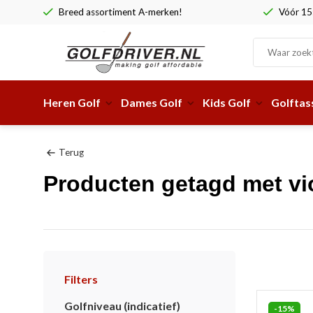
Breed assortiment A-merken!
Vóór 15:
Heren Golf
Dames Golf
Kids Golf
Golftas
Terug
Producten getagd met vio
Filters
Golfniveau (indicatief)
-15%