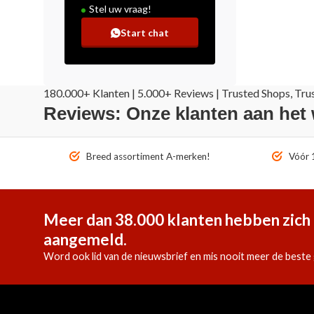
Stel uw vraag!
Start chat
180.000+ Klanten | 5.000+ Reviews | Trusted Shops, Tru
Reviews: Onze klanten aan het
Breed assortiment A-merken!
Vóór 1
Meer dan 38.000 klanten hebben zich 
aangemeld.
Word ook lid van de nieuwsbrief en mis nooit meer de beste 