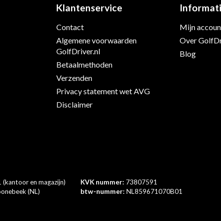
Klantenservice
Informat
Contact
Mijn accoun
s
Algemene voorwaarden
Over GolfDr
GolfDriver.nl
Blog
Betaalmethoden
Verzenden
Privacy statement wet AVG
Disclaimer
 (kantoor en magazijn)
KVK nummer:
73807591
onebeek (NL)
btw-nummer:
NL859671070B01