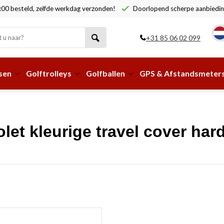
00 besteld, zelfde werkdag verzonden!
Doorlopend scherpe aanbiedin
+31 85 06 02 099
sen
Golftrolleys
Golfballen
GPS & Afstandsmeter
let kleurige travel cover har