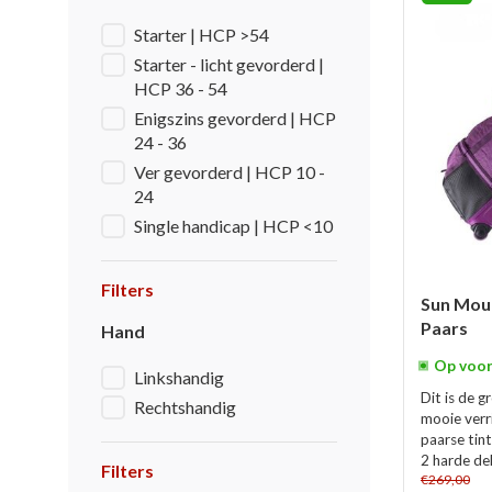
Starter | HCP >54
Starter - licht gevorderd |
HCP 36 - 54
Enigszins gevorderd | HCP
24 - 36
Ver gevorderd | HCP 10 -
24
Single handicap | HCP <10
Filters
Sun Moun
Paars
Hand
Op voor
Linkshandig
Dit is de 
Rechtshandig
mooie verri
paarse tin
2 harde de
Filters
€269,00