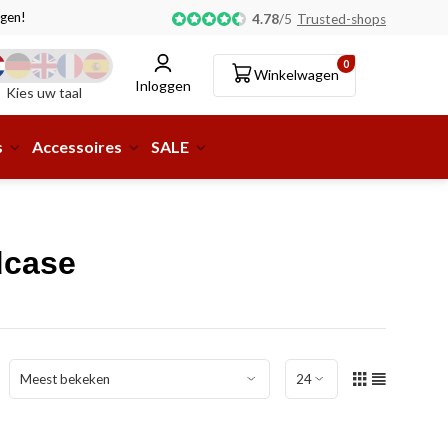
gen!
Afhalen of aflevering bij pakketshop mogelijk!
4.78
/
5
Trusted-shops
0
Winkelwagen
Inloggen
Kies uw taal
s
Accessoires
SALE
dcase