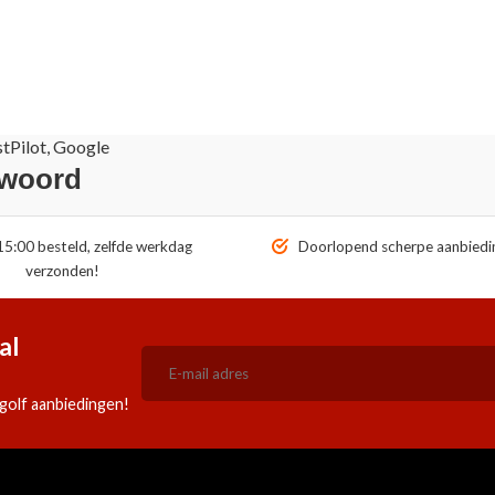
stPilot, Google
 woord
5:00 besteld, zelfde werkdag
Doorlopend scherpe aanbiedi
verzonden!
al
golf aanbiedingen!