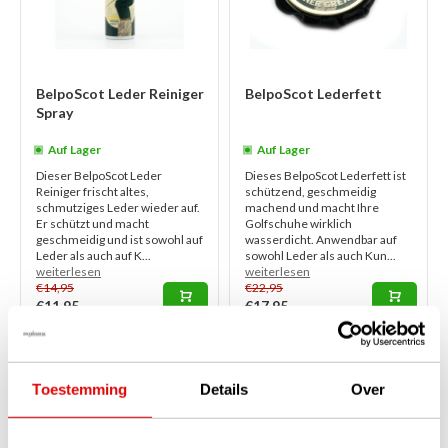
BelpoScot Leder Reiniger
BelpoScot Lederfett
Spray
Auf Lager
Auf Lager
Dieser BelpoScot Leder
Dieses BelpoScot Lederfett ist
Reiniger frischt altes,
schützend, geschmeidig
schmutziges Leder wieder auf.
machend und macht Ihre
Er schützt und macht
Golfschuhe wirklich
geschmeidig und ist sowohl auf
wasserdicht. Anwendbar auf
Leder als auch auf K...
sowohl Leder als auch Kun...
weiterlesen
weiterlesen
€14,95
€22,95
€11,95
€17,95
1
Toestemming
Details
Over
Seite 1 von 1