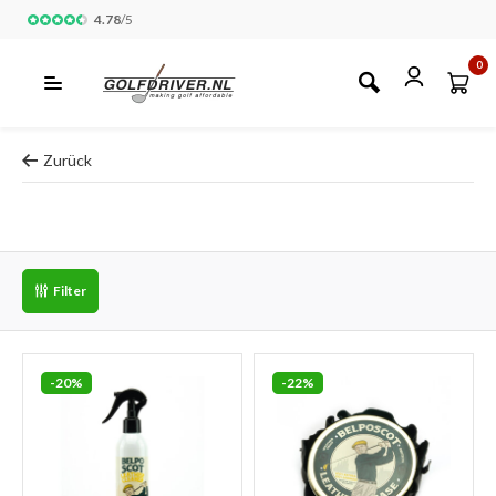
4.78
/
5
0
Zurück
Filter
-20%
-22%