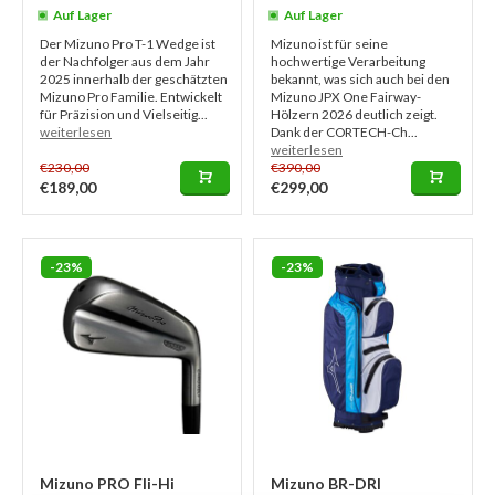
Auf Lager
Auf Lager
Der Mizuno Pro T-1 Wedge ist
Mizuno ist für seine
der Nachfolger aus dem Jahr
hochwertige Verarbeitung
2025 innerhalb der geschätzten
bekannt, was sich auch bei den
Mizuno Pro Familie. Entwickelt
Mizuno JPX One Fairway-
für Präzision und Vielseitig...
Hölzern 2026 deutlich zeigt.
weiterlesen
Dank der CORTECH-Ch...
weiterlesen
€230,00
€390,00
€189,00
€299,00
-23%
-23%
Mizuno PRO Fli-Hi
Mizuno BR-DRI