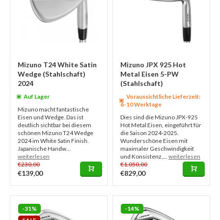
Mizuno T24 White Satin
Mizuno JPX 925 Hot
Wedge (Stahlschaft)
Metal Eisen 5-PW
2024
(Stahlschaft)
Auf Lager
Voraussichtliche Lieferzeit:
6-10 Werktage
Mizuno macht fantastische
Eisen und Wedge. Das ist
Dies sind die Mizuno JPX-925
deutlich sichtbar bei diesem
Hot Metal Eisen, eingeführt für
schönen Mizuno T24 Wedge
die Saison 2024-2025.
2024 im White Satin Finish.
Wunderschöne Eisen mit
Japanische Handw...
maximaler Geschwindigkeit
weiterlesen
und Konsistenz,...
weiterlesen
€230,00
€1.050,00
€139,00
€829,00
-31%
-14%