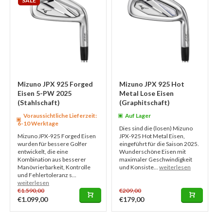
SALE
Mizuno JPX 925 Forged
Mizuno JPX 925 Hot
Eisen 5-PW 2025
Metal Lose Eisen
(Stahlschaft)
(Graphitschaft)
Voraussichtliche Lieferzeit:
Auf Lager
6-10 Werktage
Dies sind die (losen) Mizuno
Mizuno JPX-925 Forged Eisen
JPX-925 Hot Metal Eisen,
wurden für bessere Golfer
eingeführt für die Saison 2025.
entwickelt, die eine
Wunderschöne Eisen mit
Kombination aus besserer
maximaler Geschwindigkeit
Manövrierbarkeit, Kontrolle
und Konsiste...
weiterlesen
und Fehlertoleranz s...
weiterlesen
€1.590,00
€209,00
€1.099,00
€179,00