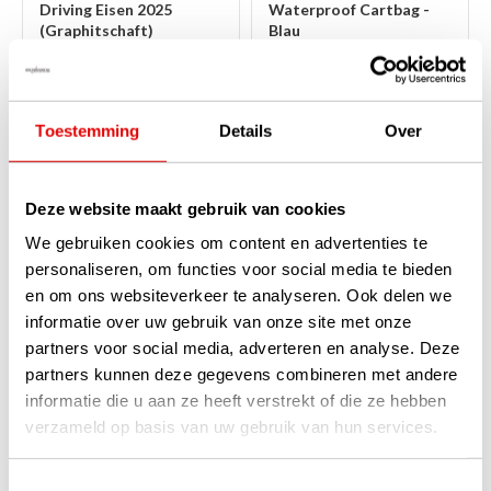
Driving Eisen 2025
Waterproof Cartbag -
(Graphitschaft)
Blau
Auf Lager
Auf Lager
Bessere Golfer erkennen die
Diese 100% wasserdichte
fantastische Qualität dieses
Mizuno BR-DRI Cartbag ist ein
Mizuno Pro Fli-Hi Driving Eisens
hervorragender Beweis dafür,
Toestemming
Details
Over
2025. Dieses Kraftpaket der
dass Mizuno eine Top-Marke ist.
Mizuno Pro Serie ist so gebaut,...
In Navy-Blau ausgeführt, ist sie
weiterlesen
...
weiterlesen
€299,00
€349,00
Deze website maakt gebruik van cookies
€229,00
€269,00
We gebruiken cookies om content en advertenties te
personaliseren, om functies voor social media te bieden
-25%
-18%
en om ons websiteverkeer te analyseren. Ook delen we
SALE
informatie over uw gebruik van onze site met onze
partners voor social media, adverteren en analyse. Deze
partners kunnen deze gegevens combineren met andere
informatie die u aan ze heeft verstrekt of die ze hebben
verzameld op basis van uw gebruik van hun services.
Toestemmingsselectie