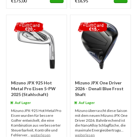
€175,00
€16,95
Mizuno JPX 925 Hot
Mizuno JPX One Driver
Metal Pro Eisen 5-PW
2026 - Denali Blue Frost
2025 (Stahlschaft)
Shaft
Auf Lager
Auf Lager
Mizuno JPX-925 Hot Metal Pro
Mizuno überrascht diese Saison
Eisen wurden für bessere
mit dem neuen Mizuno JPX One
Golfer entwickelt, die eine
Driver 2026. Bahnbrechend ist
Kombination aus verbesserter
die NanoAlloy Schlagfläche, die
Steuerbarkeit, Kontrolle und
maximale Energieübertragu...
Fehlerver...
weiterlesen
weiterlesen