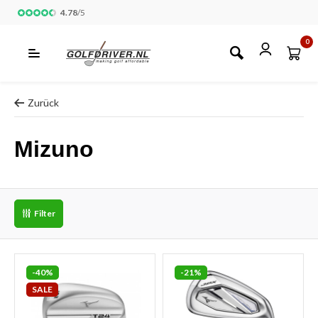
4.78
/
5
0
Zurück
Mizuno
Filter
-40%
-21%
SALE