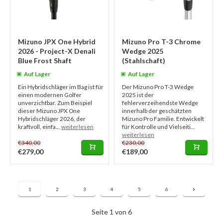
Mizuno JPX One Hybrid
Mizuno Pro T-3 Chrome
2026 - Project-X Denali
Wedge 2025
Blue Frost Shaft
(Stahlschaft)
Auf Lager
Auf Lager
Ein Hybridschläger im Bag ist für
Der Mizuno Pro T-3 Wedge
einen modernen Golfer
2025 ist der
unverzichtbar. Zum Beispiel
fehlerverzeihendste Wedge
dieser Mizuno JPX One
innerhalb der geschätzten
Hybridschläger 2026, der
Mizuno Pro Familie. Entwickelt
kraftvoll, einfa...
weiterlesen
für Kontrolle und Vielseiti...
weiterlesen
€340,00
€230,00
€279,00
€189,00
1
2
3
4
5
6
Seite 1 von 6