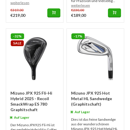
für Präzision und Vielseitig...
weiterlesen
weiterlesen
€319,00
€230,00
€219,00
€189,00
-32%
-17%
SALE
Mizuno JPX 925 Fli-Hi
Mizuno JPX 925 Hot
Hybrid 2025 - Recoil
Metal HL Sandwedge
SmackWrap ES 780
(Graphitschaft)
Graphitschaft
Auf Lager
Auf Lager
Dies ist das feine Sandwedge
aus der wunderschönen
Der Mizuno JPX925 Fli-Hi ist
Mizuno JPX-925 Hot Metal HL
der perfekte Hybrid für Golfer,