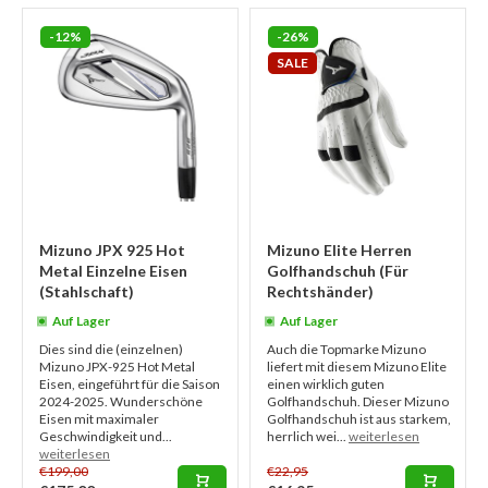
-12%
-26%
SALE
Mizuno JPX 925 Hot
Mizuno Elite Herren
Metal Einzelne Eisen
Golfhandschuh (Für
(Stahlschaft)
Rechtshänder)
Auf Lager
Auf Lager
Dies sind die (einzelnen)
Auch die Topmarke Mizuno
Mizuno JPX-925 Hot Metal
liefert mit diesem Mizuno Elite
Eisen, eingeführt für die Saison
einen wirklich guten
2024-2025. Wunderschöne
Golfhandschuh. Dieser Mizuno
Eisen mit maximaler
Golfhandschuh ist aus starkem,
Geschwindigkeit und...
herrlich wei...
weiterlesen
weiterlesen
€199,00
€22,95