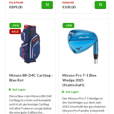
€1.170,00
€660,00
€899,00
€509,00
-31%
-18%
SALE
Mizuno BR-D4C Cartbag -
Mizuno Pro T-1 Blue
Blau Rot
Wedge 2025
(Stahlschaft)
Auf Lager
Auf Lager
Diese blau-rote Mizuno BR-D4C
Der Mizuno Pro T-1 Wedge ist
Cartbag ist schön und komplett
der Nachfolger aus dem Jahr
und ist als geräumige Cartbag
2025 innerhalb der geschätzten
mit allen Features ausgestattet,
Mizuno Pro Familie. Entwickelt
die eine gute Golftasche...