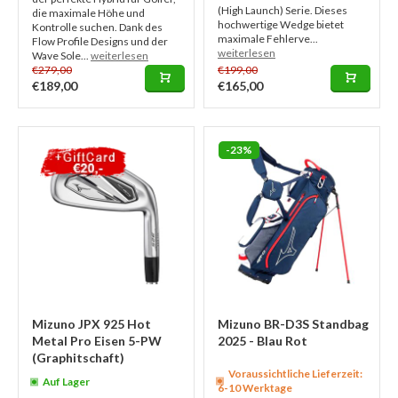
(High Launch) Serie. Dieses
die maximale Höhe und
hochwertige Wedge bietet
Kontrolle suchen. Dank des
maximale Fehlerve...
Flow Profile Designs und der
weiterlesen
Wave Sole...
weiterlesen
€279,00
€199,00
€189,00
€165,00
-23%
Mizuno JPX 925 Hot
Mizuno BR-D3S Standbag
Metal Pro Eisen 5-PW
2025 - Blau Rot
(Graphitschaft)
Voraussichtliche Lieferzeit:
Auf Lager
6-10 Werktage