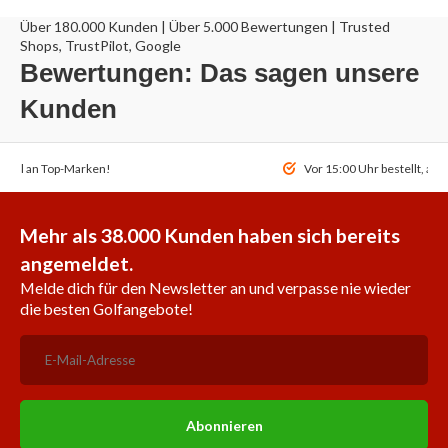
Über 180.000 Kunden | Über 5.000 Bewertungen | Trusted
Shops, TrustPilot, Google
Bewertungen: Das sagen unsere
Kunden
ahl an Top-Marken!
Vor 15:00 Uhr bestellt, am
Mehr als 38.000 Kunden haben sich bereits
angemeldet.
Melde dich für den Newsletter an und verpasse nie wieder
die besten Golfangebote!
Abonnieren