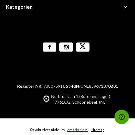
Kategorien
Register NR:
73807591
USt-IdNr.:
NL859671070B01
Norbruislaan 1 (Büro und Lager)
7761CG, Schoonebeek (NL)
© GolfDriver.nl/de
- by
emarkable.nl
Sitemap