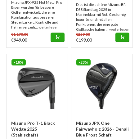
Mizuno JPX-925 Hot Metal Pro
Dies ist die schöne Mizuno BR-
Eisen wurden für bessere
D3S Standbag 2025 in
Golfer entwickelt, die eine
Marineblau mit Rot. Geräumig,
Kombination aus besserer
luxuriös und mit allen
Steuerbarkeit, Kontrolle und
Funktionen, die eine gute
Fehlerverzeih...
weiterlesen
Golftasche haben ...
weiterlesen
€1.170,00
€259,00
€949,00
€199,00
-18%
-23%
Mizuno Pro T-1 Black
Mizuno JPX One
Wedge 2025
Fairwayholz 2026 - Denali
(Stahlschaft)
Blue Frost Schaft