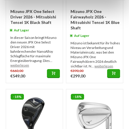
Mizuno JPX One Select
Mizuno JPX One
Driver 2026 - Mitsubishi
Fairwayholz 2026 -
Tensei 1K Black Shaft
Mitsubishi Tensei 1K Blue
Shaft
Auf Lager
Auf Lager
In dieser Saison bringt Mizuno
den neuen JPX One Select
Mizuno ist bekannt für ihr hohes
Driver 2026 mit
Niveau an Verarbeitung und
bahnbrechender NanoAlloy
Materialeinsatz, was bei den
Schlagfläche für maximale
Mizuno JPX One
Energieübertragung. Dies...
Fairwayhölzern 2026 deutlich
weiterlesen
sichtbar ist. N...
weiterlesen
€660,00
€390,00
€549,00
€299,00
-18%
-18%