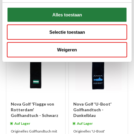
(500 Gramm / M2). Schön für
Gramm / M2). Schön für sich
sich selbst, aber noch schöner ...
selbst, aber noch schöner zu...
weiterlesen
weiterlesen
Alles toestaan
€21,00
€21,00
€14,95
€14,95
Selectie toestaan
-29%
-29%
Weigeren
SALE
SALE
Nova Golf 'Flagge von
Nova Golf 'U-Boot'
Rotterdam'
Golfhandtuch -
Golfhandtuch - Schwarz
Dunkelblau
Auf Lager
Auf Lager
Originelles Golfhandtuch mit
Originelles 'U-Boot'