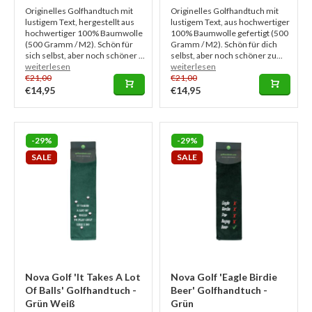
Originelles Golfhandtuch mit
Originelles Golfhandtuch mit
lustigem Text, hergestellt aus
lustigem Text, aus hochwertiger
hochwertiger 100% Baumwolle
100% Baumwolle gefertigt (500
(500 Gramm / M2). Schön für
Gramm / M2). Schön für dich
sich selbst, aber noch schöner ...
selbst, aber noch schöner zu...
weiterlesen
weiterlesen
€21,00
€21,00
€14,95
€14,95
-29%
-29%
SALE
SALE
Nova Golf 'It Takes A Lot
Nova Golf 'Eagle Birdie
Of Balls' Golfhandtuch -
Beer' Golfhandtuch -
Grün Weiß
Grün