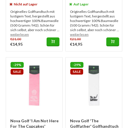
Nicht auf Lager
Auf Lager
Originelles Golfhandtuch mit
Originelles Golfhandtuch mit
lustigem Text, hergestellt aus
lustigem Text, hergestellt aus
hochwertiger 100% Baumwolle
hochwertiger 100% Baumwolle
(500 Gramm / M2). Schön für
(500 Gramm / M2). Schön für
sich selbst, aber noch schöner ...
sich selbst, aber noch schöner ...
weiterlesen
weiterlesen
€21,00
€21,00
€14,95
€14,95
-29%
-29%
SALE
SALE
Nova Golf 'I Am Not Here
Nova Golf 'The
For The Cupcakes'
Golffather' Golfhandtuch