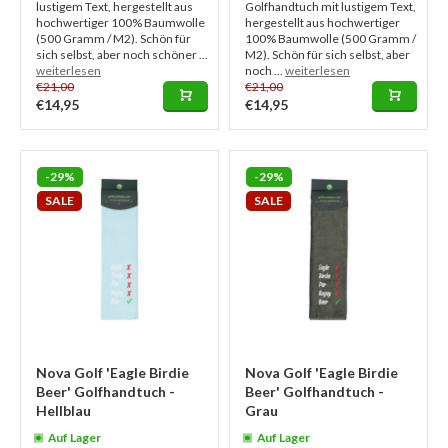
lustigem Text, hergestellt aus
Golfhandtuch mit lustigem Text,
hochwertiger 100% Baumwolle
hergestellt aus hochwertiger
(500 Gramm / M2). Schön für
100% Baumwolle (500 Gramm /
sich selbst, aber noch schöner ...
M2). Schön für sich selbst, aber
weiterlesen
noch ...
weiterlesen
€21,00
€21,00
€14,95
€14,95
-29%
-29%
SALE
SALE
Nova Golf 'Eagle Birdie
Nova Golf 'Eagle Birdie
Beer' Golfhandtuch -
Beer' Golfhandtuch -
Hellblau
Grau
Auf Lager
Auf Lager