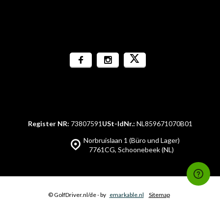
Register NR:
73807591
USt-IdNr.:
NL859671070B01
Norbruislaan 1 (Büro und Lager)
7761CG, Schoonebeek (NL)
© GolfDriver.nl/de
- by
emarkable.nl
Sitemap