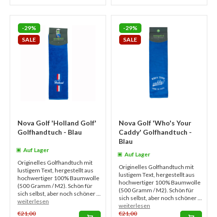
-29%
-29%
SALE
SALE
Nova Golf 'Holland Golf'
Nova Golf 'Who's Your
Golfhandtuch - Blau
Caddy' Golfhandtuch -
Blau
Auf Lager
Auf Lager
Originelles Golfhandtuch mit
Originelles Golfhandtuch mit
lustigem Text, hergestellt aus
lustigem Text, hergestellt aus
hochwertiger 100% Baumwolle
hochwertiger 100% Baumwolle
(500 Gramm / M2). Schön für
(500 Gramm / M2). Schön für
sich selbst, aber noch schöner ...
sich selbst, aber noch schöner ...
weiterlesen
weiterlesen
€21,00
€21,00