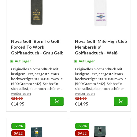
Nova Golf 'Born To Golf
Nova Golf 'Mile High Club
Forced To Work'
Membership'
Golfhandtuch - Grau Gelb
Golfhandtuch - Weiß
Auf Lager
Auf Lager
Originelles Golfhandtuch mit
Originelles Golfhandtuch mit
lustigem Text, hergestellt aus
lustigem Text, hergestellt aus
hochwertiger 100% Baumwolle
hochwertiger 100% Baumwolle
(500 Gramm / M2). Schön für
(500 Gramm / M2). Schön für
sich selbst, aber noch schöner ...
sich selbst, aber noch schöner ...
weiterlesen
weiterlesen
€21,00
€21,00
€14,95
€14,95
-29%
-29%
SALE
SALE