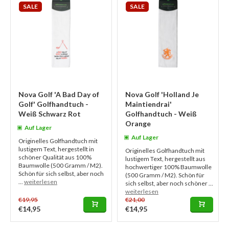
SALE
SALE
Nova Golf 'A Bad Day of
Nova Golf 'Holland Je
Golf' Golfhandtuch -
Maintiendrai'
Weiß Schwarz Rot
Golfhandtuch - Weiß
Orange
Auf Lager
Auf Lager
Originelles Golfhandtuch mit
lustigem Text, hergestellt in
Originelles Golfhandtuch mit
schöner Qualität aus 100%
lustigem Text, hergestellt aus
Baumwolle (500 Gramm / M2).
hochwertiger 100% Baumwolle
Schön für sich selbst, aber noch
(500 Gramm / M2). Schön für
...
weiterlesen
sich selbst, aber noch schöner ...
weiterlesen
€19,95
€21,00
€14,95
€14,95