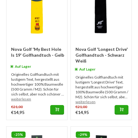
Nova Golf 'My Best Hole
Nova Golf 'Longest Drive'
Is 19' Golfhandtuch - Gelb
Golfhandtuch - Schwarz
Weiß
Auf Lager
Auf Lager
Originelles Golfhandtuch mit
Originelles Golfhandtuch mit
lustigem Text, hergestellt aus
lustigem 'Longest Drive' Text,
hochwertiger 100% Baumwolle
hergestellt aus hochwertiger
(500 Gramm / M2). Schön für
100% Baumwolle (500 Gramm /
sich selbst, aber noch schöner ...
M2). Schön für sich selbst, abe...
weiterlesen
weiterlesen
€21,00
€21,00
€14,95
€14,95
-25%
-29%