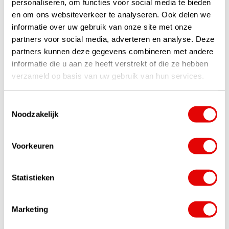
personaliseren, om functies voor social media te bieden
sich selbst, aber noch schöner ...
weiterlesen
en om ons websiteverkeer te analyseren. Ook delen we
€21,00
€21,00
informatie over uw gebruik van onze site met onze
€14,95
€14,95
partners voor social media, adverteren en analyse. Deze
partners kunnen deze gegevens combineren met andere
informatie die u aan ze heeft verstrekt of die ze hebben
-29%
-29%
verzameld op basis van uw gebruik van hun services.
SALE
SALE
Toestemmingsselectie
Noodzakelijk
Voorkeuren
Nova Golf 'Utrecht'
Nova Golf 'Golf Now
Golfhandtuch - Rot Weiß
Wine Later'
Statistieken
Golfhandtuch - Rot Grau
Auf Lager
Auf Lager
Originelles Golfhandtuch mit
Marketing
Originelles Golfhandtuch mit
lustigem Text, hergestellt aus
lustigem Text, aus hochwertiger
hochwertiger 100% Baumwolle
100% Baumwolle gefertigt (500