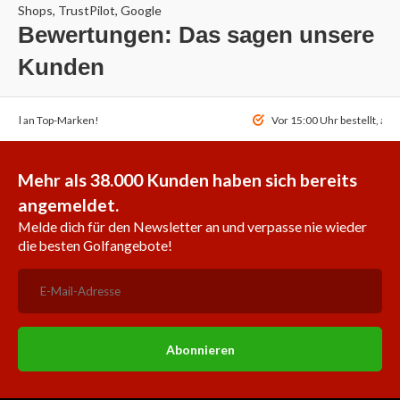
Shops, TrustPilot, Google
Bewertungen: Das sagen unsere
Kunden
ahl an Top-Marken!
Vor 15:00 Uhr bestellt, am
Mehr als 38.000 Kunden haben sich bereits
angemeldet.
Melde dich für den Newsletter an und verpasse nie wieder
die besten Golfangebote!
Abonnieren