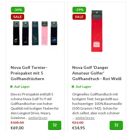
-34%
-29%
SALE
SALE
Nova Golf Turnier-
Nova Golf 'Danger
Preispaket mit 5
Amateur Golfer'
Golfhandtüchern
Golfhandtuch - Rot Weiß
Auf Lager
Auf Lager
Dieses Preispaket enthält 5
Originelles Golfhandtuch mit
schöne Nova Golf Tri-Fold
lustigem Text, hergestellt aus
Golfhandtücher von hoher
hochwertiger 100% Baumwolle
Qualität mit lustigen Texten für
(500 Gramm / M2). Schön für
den Longest Drive, Neary,
dich selbst, aber noch schöner
Gewinne...
weiterlesen
...
weiterlesen
€105,00
€21,00
€69,00
€14,95