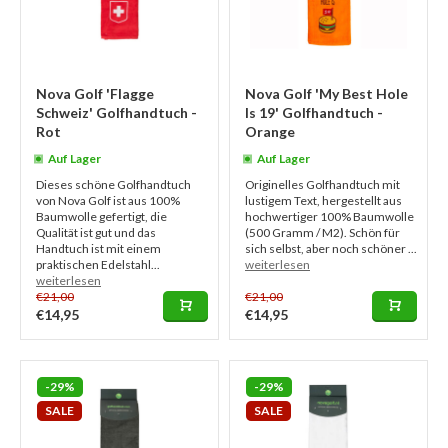
Nova Golf 'Flagge
Nova Golf 'My Best Hole
Schweiz' Golfhandtuch -
Is 19' Golfhandtuch -
Rot
Orange
Auf Lager
Auf Lager
Dieses schöne Golfhandtuch
Originelles Golfhandtuch mit
von Nova Golf ist aus 100%
lustigem Text, hergestellt aus
Baumwolle gefertigt, die
hochwertiger 100% Baumwolle
Qualität ist gut und das
(500 Gramm / M2). Schön für
Handtuch ist mit einem
sich selbst, aber noch schöner ...
praktischen Edelstahl...
weiterlesen
weiterlesen
€21,00
€21,00
€14,95
€14,95
-29%
-29%
SALE
SALE