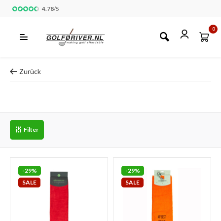
4.78
/
5
0
Zurück
Filter
-29%
-29%
SALE
SALE