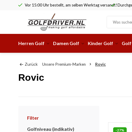
Vor 15:00 Uhr bestellt, am selben Werktag versandt!
Durchge
Herren Golf
Damen Golf
Kinder Golf
Golf
Zurück
Unsere Premium-Marken
Rovic
Rovic
Filter
Golfniveau (indikativ)
-27%