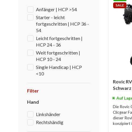
SALE
Anfänger | HCP >54
Starter - leicht
fortgeschritten | HCP 36 -
54
Leicht fortgeschritten |
HCP 24 - 36
Weit fortgeschritten |
HCP 10 - 24
Single Handicap | HCP
<10
Rovic RV
Schwarz
Filter
Auf Lag
Hand
Die Rovic 
Clicgear F
Linkshänder
dieser Rov
Rechtshändig
konzipiert i