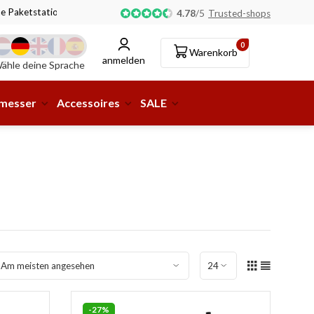
ne Paketstation möglich!
4.78
/
5
Trusted-shops
0
Warenkorb
anmelden
ähle deine Sprache
smesser
Accessoires
SALE
-27%