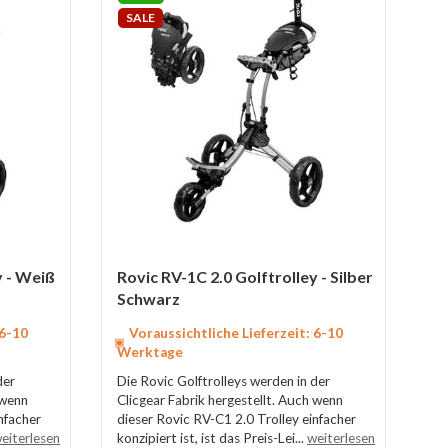
SALE
y - Weiß
Rovic RV-1C 2.0 Golftrolley - Silber
Schwarz
 6-10
Voraussichtliche Lieferzeit: 6-10
Werktage
der
Die Rovic Golftrolleys werden in der
 wenn
Clicgear Fabrik hergestellt. Auch wenn
nfacher
dieser Rovic RV-C1 2.0 Trolley einfacher
eiterlesen
konzipiert ist, ist das Preis-Lei...
weiterlesen