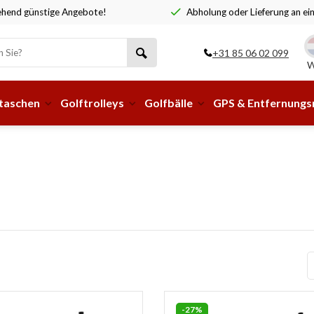
hend günstige Angebote!
Abholung oder Lieferung an ei
+31 85 06 02 099
W
taschen
Golftrolleys
Golfbälle
GPS & Entfernung
-27%