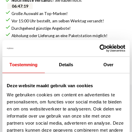
Noch heute versandt?
Sie haben noch:
06
:
47
:
18
Große Auswahl an Top-Marken!
Vor 15:00 Uhr bestellt, am selben Werktag versandt!
Durchgehend günstige Angebote!
Abholung oder Lieferung an eine Paketstation möglich!
Beschreibung
Callaway Liquid Metal Damen Golfcap 2025 -
Toestemming
Details
Over
Rot
Deze website maakt gebruik van cookies
Diese leichtgewichtige Callaway Liquid Metal Damen Golfcap
We gebruiken cookies om content en advertenties te
sieht gut aus und hat auch eine angenehme Passform.
personaliseren, om functies voor social media te bieden
Ausgestattet mit Metallic-Logo und eingebautem Schweißband.
en om ons websiteverkeer te analyseren. Ook delen we
Verstellbar dank Klettverschluss hinten. Ideal für sonnige Tage
informatie over uw gebruik van onze site met onze
auf dem Platz.
partners voor social media, adverteren en analyse. Deze
partners kunnen deze gegevens combineren met andere