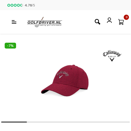
4.78
/
5
0
-7%