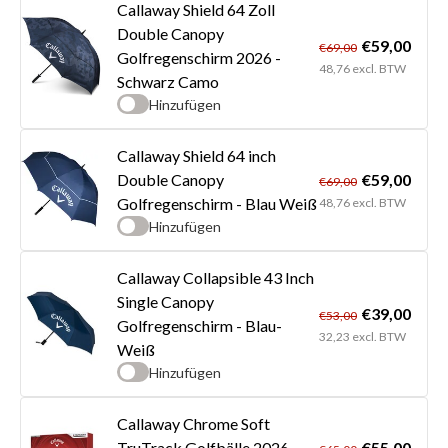
Callaway Shield 64 Zoll
Double Canopy
€59,00
€69,00
Golfregenschirm 2026 -
48,76 excl. BTW
Schwarz Camo
Hinzufügen
Callaway Shield 64 inch
€59,00
Double Canopy
€69,00
Golfregenschirm - Blau Weiß
48,76 excl. BTW
Hinzufügen
Callaway Collapsible 43 Inch
Single Canopy
€39,00
€53,00
Golfregenschirm - Blau-
32,23 excl. BTW
Weiß
Hinzufügen
Callaway Chrome Soft
€55,00
TruTrack Golfbälle 2026 -