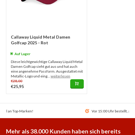
Callaway Liquid Metal Damen
Golfcap 2025 - Rot
Auf Lager
Diese leichtgewichtige Callaway Liquid Metal
Damen Golfcap sieht gut aus und hat auch
eine angenehme Passform. Ausgestattet mit
Metallic-Logo und eing...
weiterlesen
€28,00
€25,95
ahl an Top-Marken!
Vor 15:00 Uhr bestellt, am
Mehr als 38.000 Kunden haben sich bereits