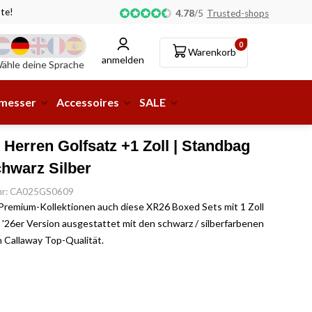
ne Paketstation möglich!
4.78
/
5
Trusted-shops
0
Warenkorb
anmelden
ähle deine Sprache
smesser
Accessoires
SALE
 Herren Golfsatz +1 Zoll | Standbag
chwarz Silber
.nr: CA025GS0609
Premium-Kollektionen auch diese XR26 Boxed Sets mit 1 Zoll
r '26er Version ausgestattet mit den schwarz / silberfarbenen
n Callaway Top-Qualität.