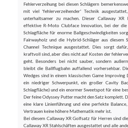
Fehlerverzeihung bei diesen Schlägern bemerkenswer
mit viel 'fehlerverzeihender' Technik ausgestatte
unterhaltsamer zu machen. Dieser Callaway XR D
effektive
R-Moto Clubface Innovation
, bei der die
Schlagfläche für enorme Ballgeschwindigkeiten sorg
Fairwayholz und die Hybrid-Schläger aus diesem 
Channel Technique
ausgestattet. Dies sorgt dafür
kraftvoll sind, aber dies nicht auf Kosten der fehler
geht. Besonders bei nicht sauber, sondern außerm
bleibt die Ballflugbahn auffallend vorhersehbar. D
Wedges sind in einem klassischen
Game Improving
D
ein niedriger Schwerpunkt, ein großer
Cavity Ba
Schlagfläche) und ein enormer
Sweetspot
für eine be
Der feine Odyssey Putter macht den Satz komplett. D
eine klare Linienführung und eine perfekte Balance
Vertrauen keine höhere Mathematik mehr ist.
Bei diesem Callaway XR Golfsatz für Herren sind die
Callaway XR Stahlschäften ausgestattet und alle and