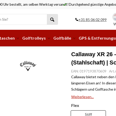
hend günstige Angebote!
Abholung oder Lieferung an ei
+31 85 06 02 099
W
taschen
Golftrolleys
Golfbälle
GPS & Entfernung
Callaway XR 26 -
(Stahlschaft) | S
EAN: 0197193870609
Art
Callaway bietet neben den 
längeren Eisen an! In diese
Schlägern und Golftasche i
Weiterlesen...
Flex
Stiff