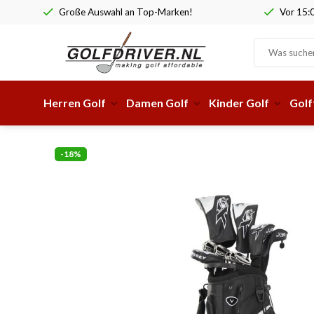
Vor 15:00 Uhr bestellt, am selben Werktag versandt!
Durchge
Herren Golf
Damen Golf
Kinder Golf
Golf
-18%