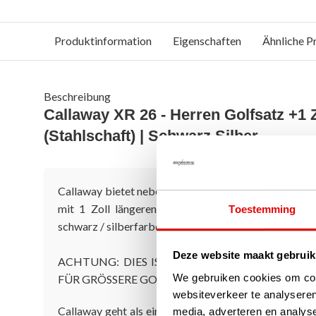
Produktinformation
Eigenschaften
Ähnliche P
Beschreibung
Callaway XR 26 - Herren Golfsatz +1 Z
(Stahlschaft) | Schwarz Silber
Callaway bietet neben den Premium-Kollektionen au
mit 1 Zoll längeren Eisen an! In dieser '26er Vers
Toestemming
schwarz / silberfarbenen Schlägern und Golftasche in
Deze website maakt gebruik
ACHTUNG: DIES IST DIE VERSION MIT 1 ZOL
We gebruiken cookies om cont
FÜR GRÖSSERE GOLFER!
websiteverkeer te analyseren
Callaway geht als einer der Marktführer in der Golfb
media, adverteren en analys