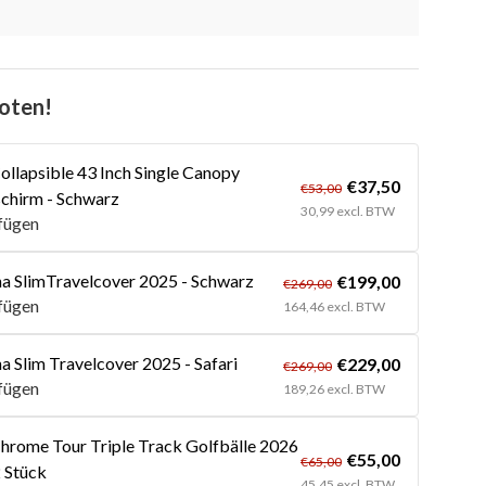
oten!
ollapsible 43 Inch Single Canopy
€37,50
€53,00
chirm - Schwarz
30,99 excl. BTW
fügen
 SlimTravelcover 2025 - Schwarz
€199,00
€269,00
fügen
164,46 excl. BTW
 Slim Travelcover 2025 - Safari
€229,00
€269,00
fügen
189,26 excl. BTW
hrome Tour Triple Track Golfbälle 2026
€55,00
€65,00
2 Stück
45,45 excl. BTW