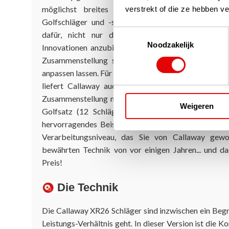
möglichst breites Golfpublikum bedienen zu kö
verstrekt of die ze hebben v
Golfschläger und -sätze auf verschiedenen Niveau
Toestemmingsselectie
dafür, nicht nur die Premium-Topklasse-Schläge
Noodzakelijk
Innovationen anzubieten. In dieser höchsten Preiskl
Zusammenstellung selbst wählen und sie auf Wun
anpassen lassen. Für Golfer, die den Preis etwas freun
liefert Callaway auch 'Box-Sets', bestehend aus Go
Zusammenstellung mit der Technik früherer Modellj
Weigeren
Golfsatz (12 Schläger, 5 Headcovers und eine sch
hervorragendes Beispiel dafür: die hochwertigen M
Verarbeitungsniveau, das Sie von Callaway gewo
bewährten Technik von vor einigen Jahren... und da
Preis!
Die Technik
Die Callaway XR26 Schläger sind inzwischen ein Begri
Leistungs-Verhältnis geht. In dieser Version ist die