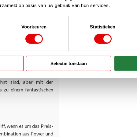
nnen, liefert Callaway
erzameld op basis van uw gebruik van hun services.
s. Man entscheidet sich
r mit den allerneuesten
Voorkeuren
Statistieken
asse können Sie Ihre Set-
sch an Ihre Bedürfnisse
dlicher gestalten möchten,
lfsätzen in einer festen
ahre. Dieser Callaway XR
Selectie toestaan
öne Golftasche) ist ein
aterialien mit dem hohen
hnt sind, aber mit der
s zu einem fantastischen
ff, wenn es um das Preis-
 Kombination aus Power und