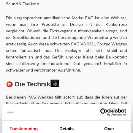
Sound & Feel ist b
Die ausgesprochen amerikanische Marke PXG ist eine Wohltat,
wenn man ihre Produkte im Design mit der Konkurrenz
vergleicht. Obwohl die Extravaganz Aufmerksamkeit erregt, sind
die Spezifikationen und die hervorragende Verarbeitung wirklich
erstklassig. Auch diese schwarzen PXG V3 0311 Forged Wedges
sehen fantastisch aus. Der Schläger fühlt sich stabil und
kontrolliert an und das Gefühl und der Klang beim Ballkontakt
sind schlichtweg beeindruckend. Gut gemacht! Erhältlich in
schwarzer und verchromter Ausführung.
Die Technik
Bei diesen PXG Wedges fällt sofort auf, dass die Rillen auf der
Schlagfläche über die gesamte Schlagfläche verlaufen. Diese
Full
Face Grooves
bieten mehr Vielseitigkeit bei der Verwendung
dieser Wedges, unabhängig von den jeweiligen Bedingungen.
Auffallend ist, dass sich diese Schläger durch die feine
Heel Toe
Toestemming
Details
Over
Weighting
sehr ausgewogen anfühlen, wobei das Sohlen-Design