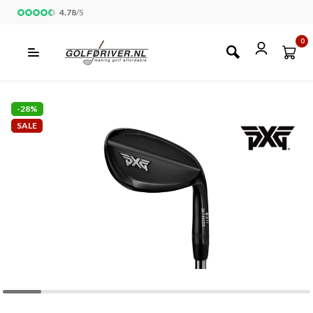
4.78
/
5
0
-28%
SALE