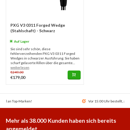
PXG V3 0311 Forged Wedge
(Stahlschaft) - Schwarz
Auf Lager
Sie sind sehr schön, diese
fehlerverzeihenden PXG V3 0311 Forged
Wedges in schwarzer Ausführung. Sie haben
scharf gelaserte Rillen über die gesamte...
weiterlesen
€249,00
€179,00
ahl an Top-Marken!
Vor 15:00 Uhr bestellt, am
Mehr als 38.000 Kunden haben sich bereits
angemeldet.