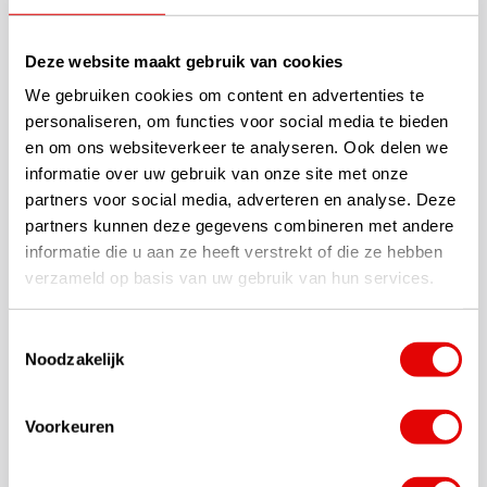
maximalen Spin und Fehlerverzeihung bietet. Die Schläger sind
dreifach aus starkem, weichem 8620 Carbonstahl geschmiedet,
was eine gute Kombination aus Gefühl und Feedback bietet,
Deze website maakt gebruik van cookies
ohne dabei an Verschleißfestigkeit und Beständigkeit
We gebruiken cookies om content en advertenties te
einzubüßen.
personaliseren, om functies voor social media te bieden
en om ons websiteverkeer te analyseren. Ook delen we
Standardausführung
informatie over uw gebruik van onze site met onze
partners voor social media, adverteren en analyse. Deze
Diese PXG V3 0311 Forged Wedges 2023 in schwarzer
partners kunnen deze gegevens combineren met andere
Ausführung sind standardmäßig mit einem True Temper Elevate
informatie die u aan ze heeft verstrekt of die ze hebben
MP 95 Gramm Stahlschaft in Wedgeflex ausgestattet. Der Griff
verzameld op basis van uw gebruik van hun services.
ist der Lamkin / PXG Z5 Standard Herren-Griff.
Fitting-Optionen: Rufen Sie gerne den GolfDriver.nl
Kundenservice unter Tel. +31 (0)85-0602099 an, um eine
Toestemmingsselectie
persönliche Beratung zu erhalten oder spezifische Wünsche zu
Noodzakelijk
besprechen.
Voorkeuren