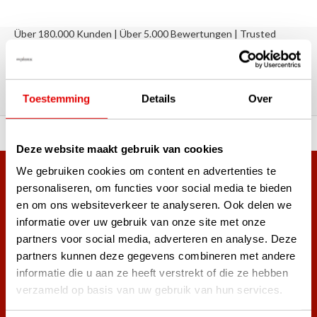
Über 180.000 Kunden | Über 5.000 Bewertungen | Trusted
Shops, TrustPilot, Google
Bewertungen: Das sagen unsere
Kunden
Toestemming
Details
Over
ahl an Top-Marken!
Vor 15:00 Uhr bestellt, am
Deze website maakt gebruik van cookies
We gebruiken cookies om content en advertenties te
Mehr als 38.000 Kunden haben sich bereits
personaliseren, om functies voor social media te bieden
angemeldet.
en om ons websiteverkeer te analyseren. Ook delen we
Melde dich für den Newsletter an und verpasse nie wieder
informatie over uw gebruik van onze site met onze
die besten Golfangebote!
partners voor social media, adverteren en analyse. Deze
partners kunnen deze gegevens combineren met andere
informatie die u aan ze heeft verstrekt of die ze hebben
verzameld op basis van uw gebruik van hun services.
Abonnieren