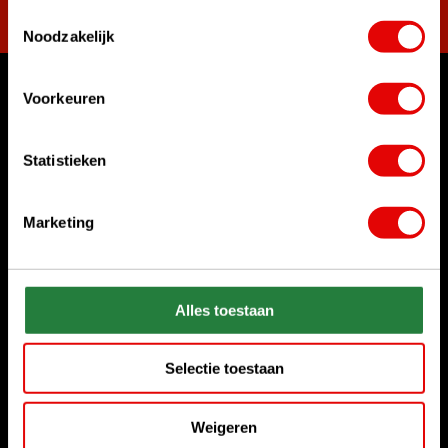
Toestemmingsselectie
Noodzakelijk
Voorkeuren
Womit können wir Ihnen helfen?
Kundenservice:
Statistieken
Rufen Sie uns an
+31 85 06 02 099
Marketing
Chatten Sie mit uns
Start chat
Senden Sie uns eine E-Mail
Alles toestaan
sales@golfdriver.nl
Selectie toestaan
Kundenservice
Weigeren