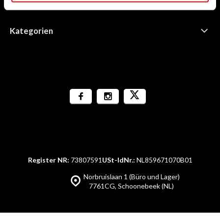
Informationen
Kategorien
Register NR:
73807591
USt-IdNr.:
NL859671070B01
Norbruislaan 1 (Büro und Lager)
7761CG, Schoonebeek (NL)