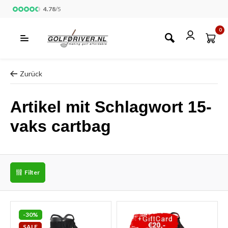
4.78
/
5
0
Zurück
Artikel mit Schlagwort 15-
vaks cartbag
Filter
-30%
SALE