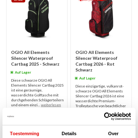
OGIO All Elements
OGIO All Elements
Silencer Waterproof
Silencer Waterproof
Cartbag 2025 - Schwarz
Cartbag 2026 - Rot
Schwarz
Auf Lager
Auf Lager
Diese schwarze OGIO All
Elements Silencer Cartbag 2025
Diese einzigartige, vulkanrot-
ist eine geräumige,
schwarze OGIO All Elements
wasserdichte Golftasche mit
Silencer Cartbag 2026 ist eine
durchgehenden Schlägerteilern
wasserdichte Premium-
und einem einzi...
weiterlesen
Trolleytasche von beachtlicher
Größe. D...
weiterlesen
€429,00
€429,00
€299,00
€319,00
Toestemming
Details
Over