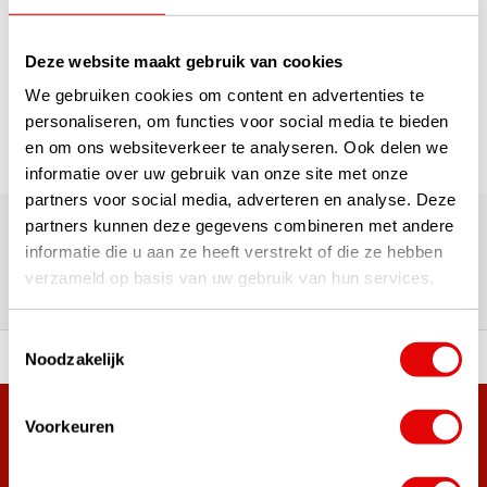
1
Deze website maakt gebruik van cookies
Seite 1 von 1
We gebruiken cookies om content en advertenties te
personaliseren, om functies voor social media te bieden
en om ons websiteverkeer te analyseren. Ook delen we
informatie over uw gebruik van onze site met onze
partners voor social media, adverteren en analyse. Deze
Über 180.000 Kunden | Über 5.000 Bewertungen | Trusted
Shops, TrustPilot, Google
partners kunnen deze gegevens combineren met andere
Bewertungen: Das sagen unsere
informatie die u aan ze heeft verstrekt of die ze hebben
verzameld op basis van uw gebruik van hun services.
Kunden
Toestemmingsselectie
Noodzakelijk
ahl an Top-Marken!
Vor 15:00 Uhr bestellt, am
Voorkeuren
Mehr als 38.000 Kunden haben sich bereits
angemeldet.