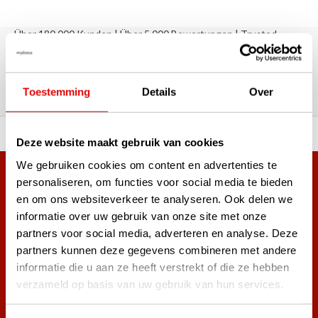
Über 180.000 Kunden | Über 5.000 Bewertungen | Trusted
Shops, TrustPilot, Google
Bewertungen: Das sagen unsere
Kunden
Toestemming
Details
Over
ahl an Top-Marken!
Vor 15:00 Uhr bestellt, am
Deze website maakt gebruik van cookies
We gebruiken cookies om content en advertenties te
Mehr als 38.000 Kunden haben sich bereits
personaliseren, om functies voor social media te bieden
en om ons websiteverkeer te analyseren. Ook delen we
angemeldet.
informatie over uw gebruik van onze site met onze
Melde dich für den Newsletter an und verpasse nie wieder
partners voor social media, adverteren en analyse. Deze
die besten Golfangebote!
partners kunnen deze gegevens combineren met andere
informatie die u aan ze heeft verstrekt of die ze hebben
verzameld op basis van uw gebruik van hun services.
Abonnieren