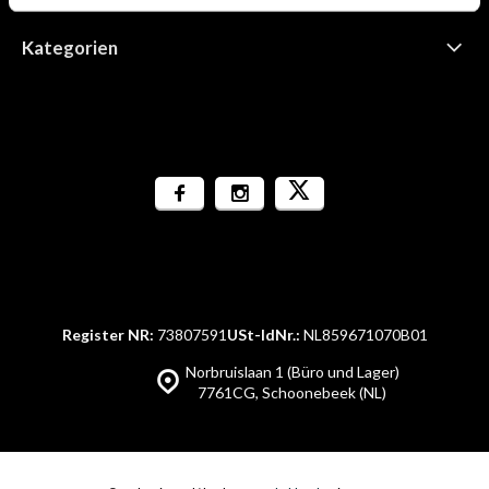
Kategorien
Register NR:
73807591
USt-IdNr.:
NL859671070B01
Norbruislaan 1 (Büro und Lager)
7761CG, Schoonebeek (NL)