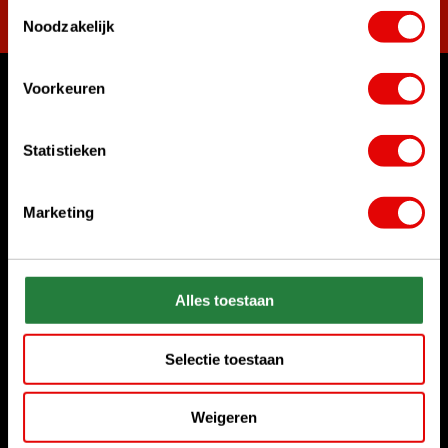
Toestemmingsselectie
Noodzakelijk
Voorkeuren
Womit können wir Ihnen helfen?
Rufen Sie uns an
Statistieken
+31 85 06 02 099
Marketing
Chatten Sie mit uns
Start chat
Senden Sie uns eine E-Mail
Alles toestaan
sales@golfdriver.nl
Selectie toestaan
Kundenservice
Weigeren
Informationen