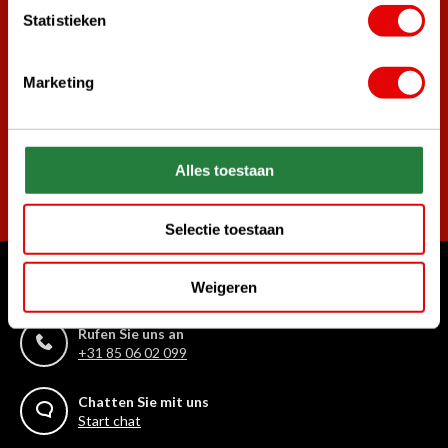
Statistieken
angemeldet.
Melde dich für den Newsletter an und verpasse nie wieder
die besten Golfangebote!
Marketing
Alles toestaan
Abonnieren
Selectie toestaan
Weigeren
Womit können wir Ihnen helfen?
Rufen Sie uns an
+31 85 06 02 099
Chatten Sie mit uns
Start chat