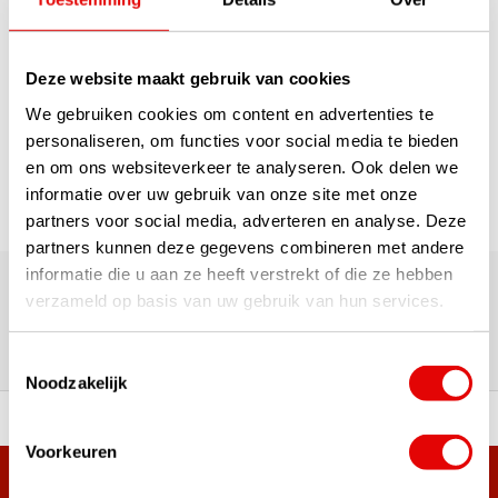
Deze website maakt gebruik van cookies
1
We gebruiken cookies om content en advertenties te
Seite 1 von 1
personaliseren, om functies voor social media te bieden
en om ons websiteverkeer te analyseren. Ook delen we
informatie over uw gebruik van onze site met onze
partners voor social media, adverteren en analyse. Deze
partners kunnen deze gegevens combineren met andere
Über 180.000 Kunden | Über 5.000 Bewertungen | Trusted
informatie die u aan ze heeft verstrekt of die ze hebben
Shops, TrustPilot, Google
verzameld op basis van uw gebruik van hun services.
Bewertungen: Das sagen unsere
Kunden
Toestemmingsselectie
Noodzakelijk
ahl an Top-Marken!
Vor 15:00 Uhr bestellt, am
Voorkeuren
Mehr als 38.000 Kunden haben sich bereits