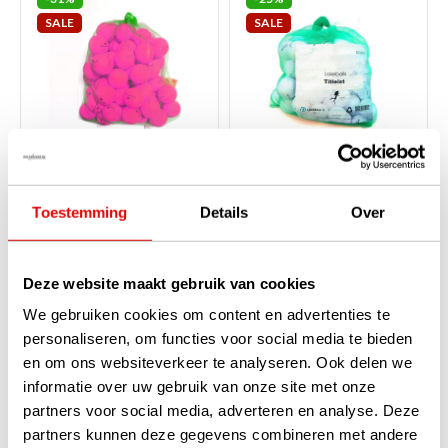
SALE
SALE
Wilson Lakeballs AAAA -
Titleist Lakeballs AAA -
Toestemming
Details
Over
DuoSoft+ Optix Rosa - 50
Verschiedene Typen - 50
Stück
Stück
Auf Lager
Auf Lager
Deze website maakt gebruik van cookies
Diese Wilson Duo Soft+
Diese Titleist Lakeballs sind von
Golfbälle in matter rosa Farbe
AAA-Qualität und pro 50 Stück
We gebruiken cookies om content en advertenties te
sind von AAAA-Qualität und in
verpackt. Bevorzugen Sie
Packungen zu 50 Stück
günstigere, gebrauchte
personaliseren, om functies voor social media te bieden
erhältlich. Diese Bälle weisen
Golfbälle, dann sind diese
en om ons websiteverkeer te analyseren. Ook delen we
keine Ge...
weiterlesen
Lakebal...
weiterlesen
€109,00
€79,00
informatie over uw gebruik van onze site met onze
€75,00
€59,00
partners voor social media, adverteren en analyse. Deze
partners kunnen deze gegevens combineren met andere