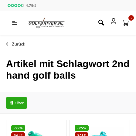
4.78
/
5
0
Zurück
Artikel mit Schlagwort 2nd
hand golf balls
Filter
-29%
-25%
SALE
SALE