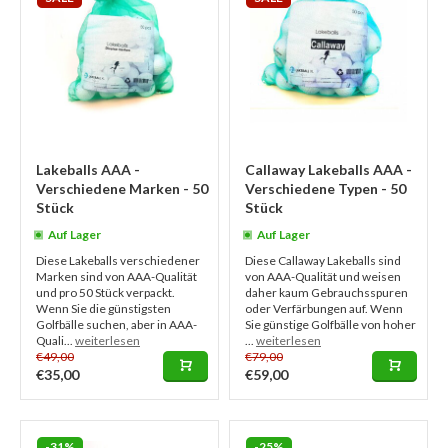
Lakeballs AAA -
Callaway Lakeballs AAA -
Verschiedene Marken - 50
Verschiedene Typen - 50
Stück
Stück
Auf Lager
Auf Lager
Diese Lakeballs verschiedener
Diese Callaway Lakeballs sind
Marken sind von AAA-Qualität
von AAA-Qualität und weisen
und pro 50 Stück verpackt.
daher kaum Gebrauchsspuren
Wenn Sie die günstigsten
oder Verfärbungen auf. Wenn
Golfbälle suchen, aber in AAA-
Sie günstige Golfbälle von hoher
Quali...
weiterlesen
...
weiterlesen
€49,00
€79,00
€35,00
€59,00
-31%
-25%