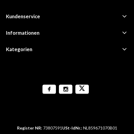
Kundenservice
Informationen
Kategorien
Register NR:
73807591
USt-IdNr.:
NL859671070B01