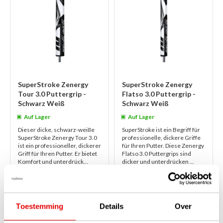
SuperStroke Zenergy
SuperStroke Zenergy
Tour 3.0 Puttergrip -
Flatso 3.0 Puttergrip -
Schwarz Weiß
Schwarz Weiß
Auf Lager
Auf Lager
Dieser dicke, schwarz-weiße
SuperStroke ist ein Begriff für
SuperStroke Zenergy Tour 3.0
professionelle, dickere Griffe
ist ein professioneller, dickerer
für Ihren Putter. Diese Zenergy
Griff für Ihren Putter. Er bietet
Flatso 3.0 Puttergrips sind
Komfort und unterdrück...
dicker und unterdrücken ...
weiterlesen
weiterlesen
€49,00
€54,95
€42,95
€42,95
Toestemming
Details
Over