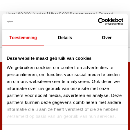
Über 180.000 Kunden | Über 5.000 Bewertungen | Trusted
Shops, TrustPilot, Google
Bewertungen: Das sagen unsere
Kunden
Toestemming
Details
Over
ahl an Top-Marken!
Vor 15:00 Uhr bestellt, am
Deze website maakt gebruik van cookies
We gebruiken cookies om content en advertenties te
Mehr als 38.000 Kunden haben sich bereits
personaliseren, om functies voor social media te bieden
en om ons websiteverkeer te analyseren. Ook delen we
angemeldet.
informatie over uw gebruik van onze site met onze
Melde dich für den Newsletter an und verpasse nie wieder
partners voor social media, adverteren en analyse. Deze
die besten Golfangebote!
partners kunnen deze gegevens combineren met andere
informatie die u aan ze heeft verstrekt of die ze hebben
verzameld op basis van uw gebruik van hun services.
Abonnieren