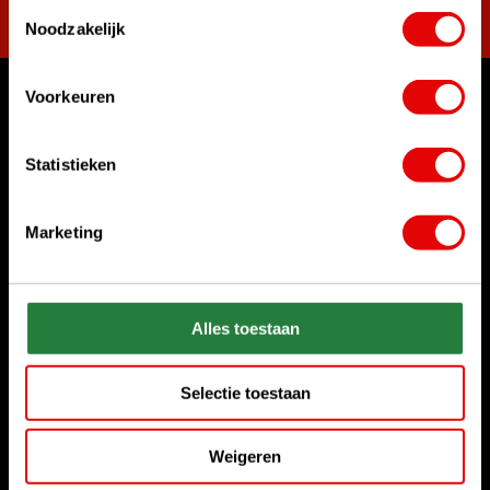
Toestemmingsselectie
Noodzakelijk
Voorkeuren
Womit können wir Ihnen helfen?
Rufen Sie uns an
Statistieken
+31 85 06 02 099
Marketing
Chatten Sie mit uns
Start chat
Senden Sie uns eine E-Mail
Alles toestaan
sales@golfdriver.nl
Selectie toestaan
Kundenservice
Weigeren
Informationen