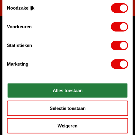
Toestemmingsselectie
Noodzakelijk
Voorkeuren
Womit können wir Ihnen helfen?
Rufen Sie uns an
Statistieken
+31 85 06 02 099
Marketing
Chatten Sie mit uns
Start chat
Senden Sie uns eine E-Mail
Alles toestaan
sales@golfdriver.nl
Selectie toestaan
Kundenservice
Weigeren
Informationen