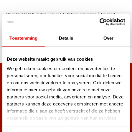
Über 180.000 Kunden | Über 5.000 Bewertungen | Trusted
Shops, TrustPilot, Google
Bewertungen: Das sagen unsere
Kunden
Toestemming
Details
Over
ahl an Top-Marken!
Vor 15:00 Uhr bestellt, am
Deze website maakt gebruik van cookies
We gebruiken cookies om content en advertenties te
Mehr als 38.000 Kunden haben sich bereits
personaliseren, om functies voor social media te bieden
en om ons websiteverkeer te analyseren. Ook delen we
angemeldet.
informatie over uw gebruik van onze site met onze
Melde dich für den Newsletter an und verpasse nie wieder
partners voor social media, adverteren en analyse. Deze
die besten Golfangebote!
partners kunnen deze gegevens combineren met andere
informatie die u aan ze heeft verstrekt of die ze hebben
verzameld op basis van uw gebruik van hun services.
Abonnieren