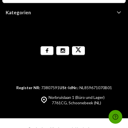
Kategorien
Register NR:
73807591
USt-IdNr.:
NL859671070B01
Norbruislaan 1 (Büro und Lager)
7761CG, Schoonebeek (NL)