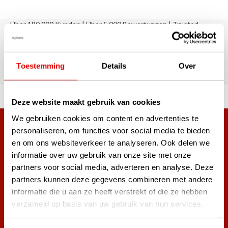
Über 180.000 Kunden | Über 5.000 Bewertungen | Trusted
Shops, TrustPilot, Google
Bewertungen: Das sagen unsere
Kunden
Toestemming
Details
Over
ahl an Top-Marken!
Vor 15:00 Uhr bestellt, am
Deze website maakt gebruik van cookies
We gebruiken cookies om content en advertenties te
Mehr als 38.000 Kunden haben sich bereits
personaliseren, om functies voor social media te bieden
en om ons websiteverkeer te analyseren. Ook delen we
angemeldet.
informatie over uw gebruik van onze site met onze
Melde dich für den Newsletter an und verpasse nie wieder
partners voor social media, adverteren en analyse. Deze
die besten Golfangebote!
partners kunnen deze gegevens combineren met andere
informatie die u aan ze heeft verstrekt of die ze hebben
verzameld op basis van uw gebruik van hun services.
Abonnieren