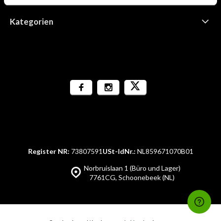
Kategorien
Register NR:
73807591
USt-IdNr.:
NL859671070B01
Norbruislaan 1 (Büro und Lager)
7761CG, Schoonebeek (NL)