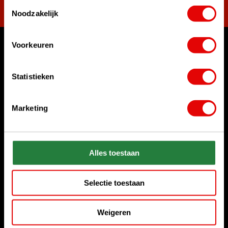
Toestemmingsselectie
Noodzakelijk
Voorkeuren
Womit können wir Ihnen helfen?
Rufen Sie uns an
Statistieken
+31 85 06 02 099
Marketing
Chatten Sie mit uns
Start chat
Senden Sie uns eine E-Mail
Alles toestaan
sales@golfdriver.nl
Selectie toestaan
Kundenservice
Weigeren
Informationen