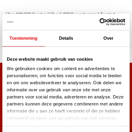
Über 180.000 Kunden | Über 5.000 Bewertungen | Trusted
Shops, TrustPilot, Google
Bewertungen: Das sagen unsere
Kunden
Toestemming
Details
Over
ahl an Top-Marken!
Vor 15:00 Uhr bestellt, am
Deze website maakt gebruik van cookies
We gebruiken cookies om content en advertenties te
Mehr als 38.000 Kunden haben sich bereits
personaliseren, om functies voor social media te bieden
en om ons websiteverkeer te analyseren. Ook delen we
angemeldet.
informatie over uw gebruik van onze site met onze
Melde dich für den Newsletter an und verpasse nie wieder
partners voor social media, adverteren en analyse. Deze
die besten Golfangebote!
partners kunnen deze gegevens combineren met andere
informatie die u aan ze heeft verstrekt of die ze hebben
verzameld op basis van uw gebruik van hun services.
Abonnieren