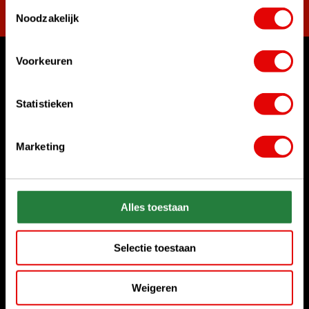
Toestemmingsselectie
Noodzakelijk
Voorkeuren
Womit können wir Ihnen helfen?
Rufen Sie uns an
Statistieken
+31 85 06 02 099
Marketing
Chatten Sie mit uns
Start chat
Senden Sie uns eine E-Mail
Alles toestaan
sales@golfdriver.nl
Selectie toestaan
Kundenservice
Weigeren
Informationen