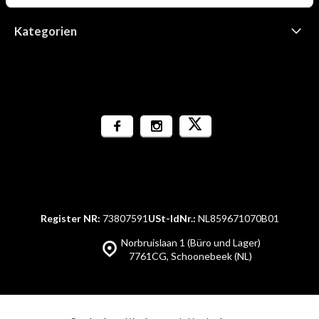
Kategorien
Register NR:
73807591
USt-IdNr.:
NL859671070B01
Norbruislaan 1 (Büro und Lager)
7761CG, Schoonebeek (NL)