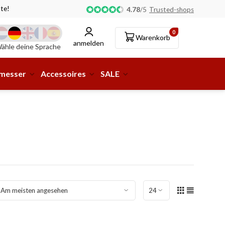
te!
Abholung oder Lieferung an eine Paketstation möglic
4.78
/
5
Trusted-shops
0
Warenkorb
anmelden
ähle deine Sprache
smesser
Accessoires
SALE