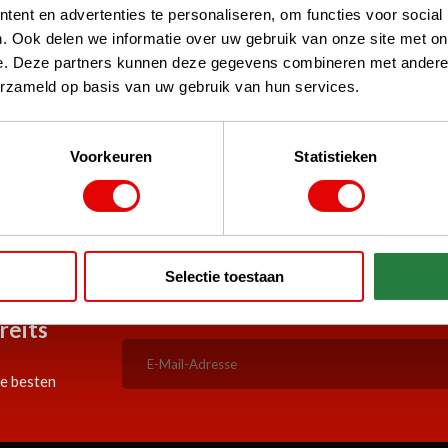
ent en advertenties te personaliseren, om functies voor social
. Ook delen we informatie over uw gebruik van onze site met on
e. Deze partners kunnen deze gegevens combineren met andere i
erzameld op basis van uw gebruik van hun services.
d Shops, TrustPilot, Google
Voorkeuren
Statistieken
re Kunden
5:00 Uhr bestellt, am selben
Durchgehend günstige Angeb
Werktag versandt!
Selectie toestaan
reits
ie besten