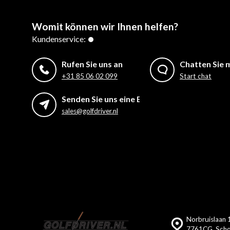
Womit können wir Ihnen helfen?
Kundenservice:
Rufen Sie uns an
Chatten Sie m
+31 85 06 02 099
Start chat
Senden Sie uns eine E-Mail
sales@golfdriver.nl
Norbruislaan 
7761CG, Scho