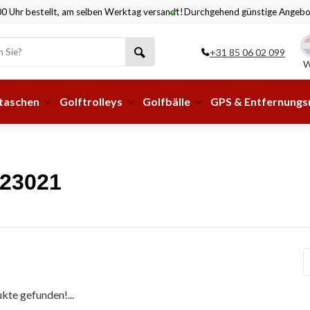
0 Uhr bestellt, am selben Werktag versandt!
Durchgehend günstige Angebo
+31 85 06 02 099
W
taschen
Golftrolleys
Golfbälle
GPS & Entfernung
223021
kte gefunden!...