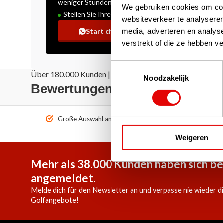
weniger Stunden
We gebruiken cookies om cont
Stellen Sie Ihre Frage!
websiteverkeer te analyseren
media, adverteren en analys
Start chat
verstrekt of die ze hebben v
Toestemmingsselectie
Über 180.000 Kunden | Über 5.000 Bewertungen | Truste
Noodzakelijk
Bewertungen: Das sagen unse
Große Auswahl an Top-Marken!
Vor 1
Weigeren
Mehr als 38.000 Kunden haben sich be
angemeldet.
Melde dich für den Newsletter an und verpasse nie wieder d
Golfangebote!