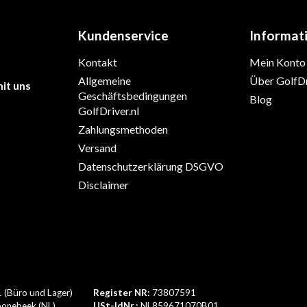
Kundenservice
Informat
Kontakt
Mein Konto
Allgemeine
Über GolfDr
it uns
Geschäftsbedingungen
Blog
GolfDriver.nl
Zahlungsmethoden
Versand
Datenschutzerklärung DSGVO
Disclaimer
1 (Büro und Lager)
Register NR:
73807591
onebeek (NL)
USt-IdNr.:
NL859671070B01