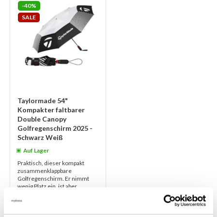
-40%
SALE
Taylormade 54"
Kompakter faltbarer
Double Canopy
Golfregenschirm 2025 -
Schwarz Weiß
Auf Lager
Praktisch, dieser kompakt
zusammenklappbare
Golfregenschirm. Er nimmt
wenig Platz ein, ist aber
dennoch von sehr robuster
Qualität. Das 54-Zoll-Forma...
weiterlesen