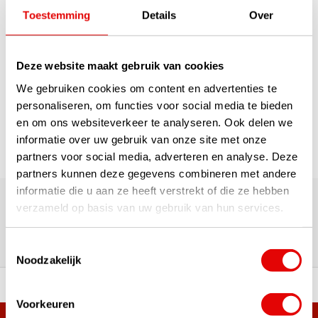
€75,00
€45,00
Toestemming
Details
Over
Deze website maakt gebruik van cookies
1
We gebruiken cookies om content en advertenties te
Seite 1 von 1
personaliseren, om functies voor social media te bieden
en om ons websiteverkeer te analyseren. Ook delen we
informatie over uw gebruik van onze site met onze
partners voor social media, adverteren en analyse. Deze
partners kunnen deze gegevens combineren met andere
Über 180.000 Kunden | Über 5.000 Bewertungen | Trusted
informatie die u aan ze heeft verstrekt of die ze hebben
Shops, TrustPilot, Google
verzameld op basis van uw gebruik van hun services.
Bewertungen: Das sagen unsere
Kunden
Toestemmingsselectie
Noodzakelijk
ahl an Top-Marken!
Vor 15:00 Uhr bestellt, am
Voorkeuren