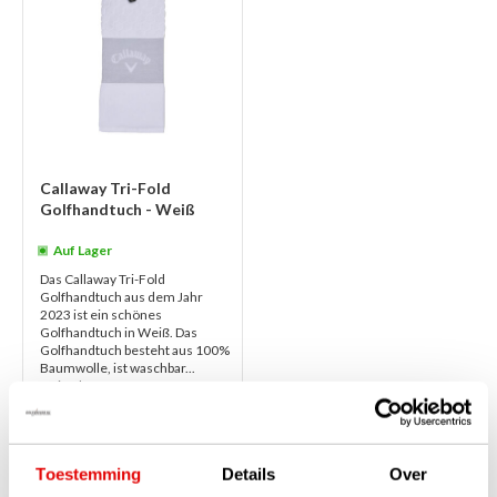
Callaway Tri-Fold
Golfhandtuch - Weiß
Auf Lager
Das Callaway Tri-Fold
Golfhandtuch aus dem Jahr
2023 ist ein schönes
Golfhandtuch in Weiß. Das
Golfhandtuch besteht aus 100%
Baumwolle, ist waschbar...
weiterlesen
€22,95
€17,95
Toestemming
Details
Over