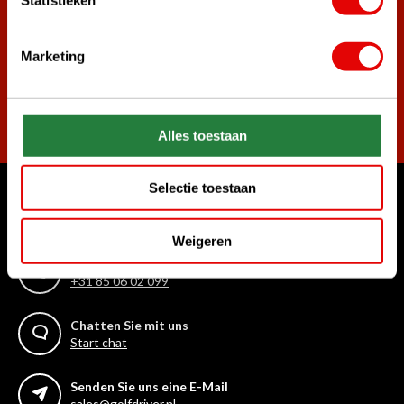
die besten Golfangebote!
Marketing
Abonnieren
Alles toestaan
Selectie toestaan
Womit können wir Ihnen helfen?
Kundenservice:
Weigeren
Rufen Sie uns an
+31 85 06 02 099
Chatten Sie mit uns
Start chat
Senden Sie uns eine E-Mail
sales@golfdriver.nl