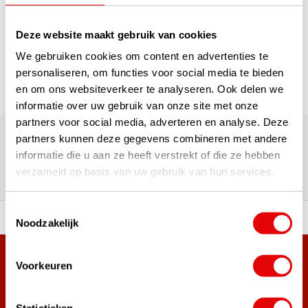
1
Deze website maakt gebruik van cookies
Seite 1 von 1
We gebruiken cookies om content en advertenties te
personaliseren, om functies voor social media te bieden
en om ons websiteverkeer te analyseren. Ook delen we
informatie over uw gebruik van onze site met onze
Über 180.000 Kunden | Über 5.000 Bewertungen | Trusted
partners voor social media, adverteren en analyse. Deze
Shops, TrustPilot, Google
partners kunnen deze gegevens combineren met andere
Bewertungen: Das sagen unsere
informatie die u aan ze heeft verstrekt of die ze hebben
verzameld op basis van uw gebruik van hun services.
Kunden
Toestemmingsselectie
ahl an Top-Marken!
Vor 15:00 Uhr bestellt, am
Noodzakelijk
Mehr als 38.000 Kunden haben sich bereits
Voorkeuren
angemeldet.
Melde dich für den Newsletter an und verpasse nie wieder
Statistieken