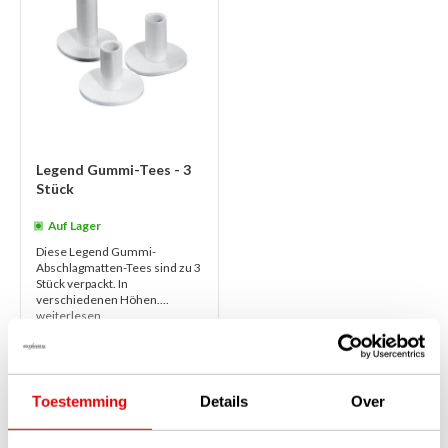
Legend Gummi-Tees - 3
Stück
Auf Lager
Diese Legend Gummi-
Abschlagmatten-Tees sind zu 3
Stück verpackt. In
verschiedenen Höhen....
weiterlesen
€4,95
€3,95
Toestemming
Details
Over
1