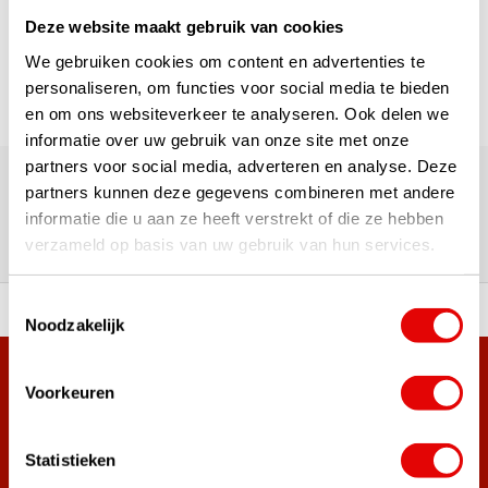
Seite 1 von 1
Deze website maakt gebruik van cookies
We gebruiken cookies om content en advertenties te
personaliseren, om functies voor social media te bieden
en om ons websiteverkeer te analyseren. Ook delen we
informatie over uw gebruik van onze site met onze
Über 180.000 Kunden | Über 5.000 Bewertungen | Trusted
partners voor social media, adverteren en analyse. Deze
Shops, TrustPilot, Google
partners kunnen deze gegevens combineren met andere
Bewertungen: Das sagen unsere
informatie die u aan ze heeft verstrekt of die ze hebben
Kunden
verzameld op basis van uw gebruik van hun services.
Toestemmingsselectie
ahl an Top-Marken!
Vor 15:00 Uhr bestellt, am
Noodzakelijk
Mehr als 38.000 Kunden haben sich bereits
Voorkeuren
angemeldet.
Melde dich für den Newsletter an und verpasse nie wieder
Statistieken
die besten Golfangebote!