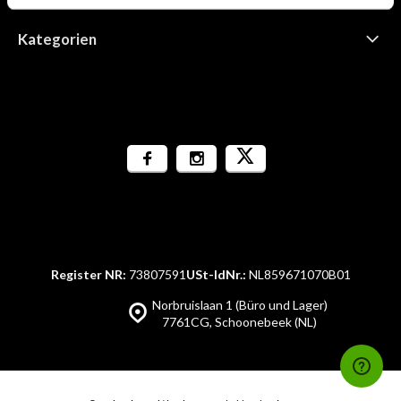
Kategorien
Register NR:
73807591
USt-IdNr.:
NL859671070B01
Norbruislaan 1 (Büro und Lager)
7761CG, Schoonebeek (NL)