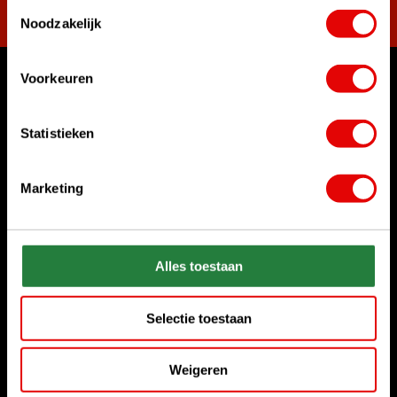
Toestemmingsselectie
Noodzakelijk
Voorkeuren
Womit können wir Ihnen helfen?
Rufen Sie uns an
Statistieken
+31 85 06 02 099
Marketing
Chatten Sie mit uns
Start chat
Senden Sie uns eine E-Mail
Alles toestaan
sales@golfdriver.nl
Selectie toestaan
Kundenservice
Weigeren
Informationen