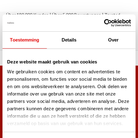
Über 180.000 Kunden | Über 5.000 Bewertungen | Trusted
Shops, TrustPilot, Google
Bewertungen: Das sagen unsere
Kunden
Toestemming
Details
Over
ahl an Top-Marken!
Vor 15:00 Uhr bestellt, am
Deze website maakt gebruik van cookies
We gebruiken cookies om content en advertenties te
Mehr als 38.000 Kunden haben sich bereits
personaliseren, om functies voor social media te bieden
en om ons websiteverkeer te analyseren. Ook delen we
angemeldet.
informatie over uw gebruik van onze site met onze
Melde dich für den Newsletter an und verpasse nie wieder
partners voor social media, adverteren en analyse. Deze
die besten Golfangebote!
partners kunnen deze gegevens combineren met andere
informatie die u aan ze heeft verstrekt of die ze hebben
verzameld op basis van uw gebruik van hun services.
Abonnieren