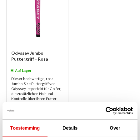
Odyssey Jumbo
Puttergriff - Rosa
Auf Lager
Dieser hochwertige, rosa
Jumbo-Size Puttergriff von
Odyssey ist perfekt für Golfer,
die zusätzlichen Halt und
Kontrolle über ihren Putter
wünschen...
weiterlesen
€34,95
€28,50
Toestemming
Details
Over
1