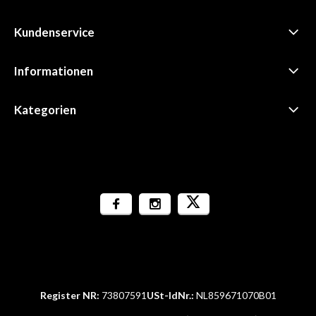
Kundenservice
Informationen
Kategorien
Register NR:
73807591
USt-IdNr.:
NL859671070B01