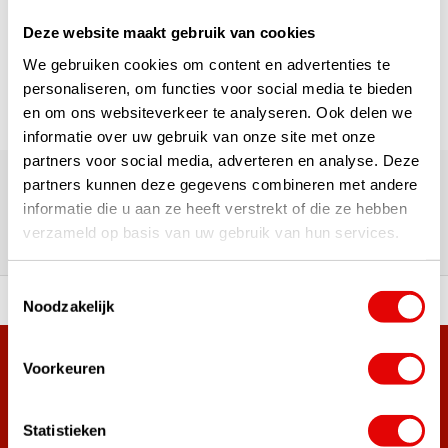
Deze website maakt gebruik van cookies
Seite 1 von 1
We gebruiken cookies om content en advertenties te
personaliseren, om functies voor social media te bieden
en om ons websiteverkeer te analyseren. Ook delen we
informatie over uw gebruik van onze site met onze
Über 180.000 Kunden | Über 5.000 Bewertungen | Trusted
partners voor social media, adverteren en analyse. Deze
Shops, TrustPilot, Google
partners kunnen deze gegevens combineren met andere
Bewertungen: Das sagen unsere
informatie die u aan ze heeft verstrekt of die ze hebben
verzameld op basis van uw gebruik van hun services.
Kunden
Toestemmingsselectie
ahl an Top-Marken!
Vor 15:00 Uhr bestellt, am
Noodzakelijk
Mehr als 38.000 Kunden haben sich bereits
Voorkeuren
angemeldet.
Melde dich für den Newsletter an und verpasse nie wieder
Statistieken
die besten Golfangebote!