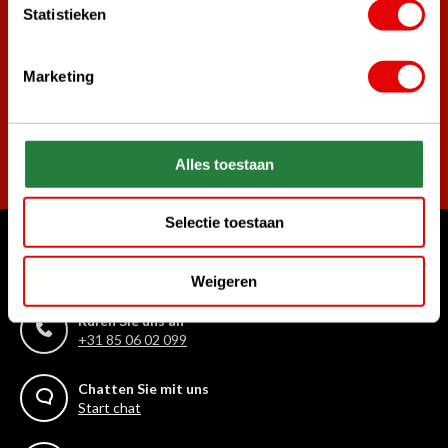
Statistieken
Melde dich für den Newsletter an und verpasse nie wieder
die besten Golfangebote!
Marketing
Abonnieren
Alles toestaan
Selectie toestaan
Womit können wir Ihnen helfen?
Weigeren
Kundenservice:
Rufen Sie uns an
+31 85 06 02 099
Chatten Sie mit uns
Start chat