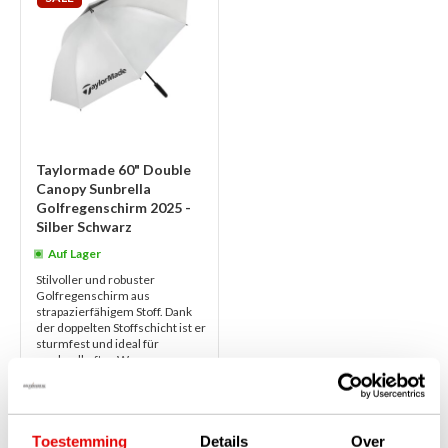
Taylormade 60" Double
Canopy Sunbrella
Golfregenschirm 2025 -
Silber Schwarz
Auf Lager
Stilvoller und robuster
Golfregenschirm aus
strapazierfähigem Stoff. Dank
der doppelten Stoffschicht ist er
sturmfest und ideal für
wechselhaftes We...
weiterlesen
€79,00
€59,00
Toestemming
Details
Over