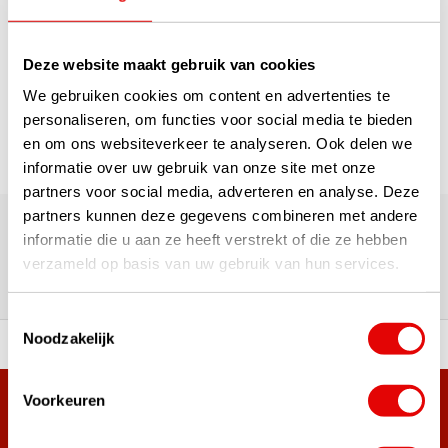
1
Deze website maakt gebruik van cookies
Seite 1 von 1
We gebruiken cookies om content en advertenties te
personaliseren, om functies voor social media te bieden
en om ons websiteverkeer te analyseren. Ook delen we
informatie over uw gebruik van onze site met onze
partners voor social media, adverteren en analyse. Deze
Über 180.000 Kunden | Über 5.000 Bewertungen | Trusted
partners kunnen deze gegevens combineren met andere
Shops, TrustPilot, Google
informatie die u aan ze heeft verstrekt of die ze hebben
Bewertungen: Das sagen unsere
verzameld op basis van uw gebruik van hun services.
Kunden
Toestemmingsselectie
Noodzakelijk
ahl an Top-Marken!
Vor 15:00 Uhr bestellt, am
Voorkeuren
Mehr als 38.000 Kunden haben sich bereits
angemeldet.