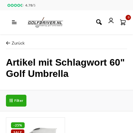
4.78
/
5
0
Zurück
Artikel mit Schlagwort 60"
Golf Umbrella
Filter
-25%
SALE