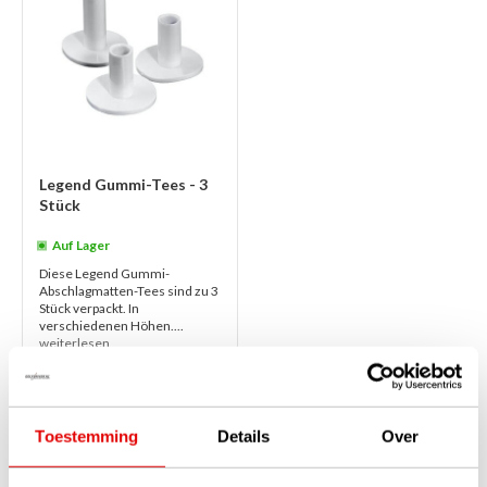
Legend Gummi-Tees - 3
Stück
Auf Lager
Diese Legend Gummi-
Abschlagmatten-Tees sind zu 3
Stück verpackt. In
verschiedenen Höhen....
weiterlesen
€4,95
€3,95
Toestemming
Details
Over
1