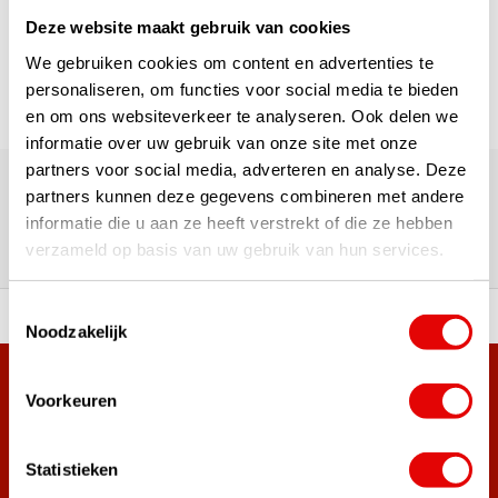
Seite 1 von 1
Deze website maakt gebruik van cookies
We gebruiken cookies om content en advertenties te
personaliseren, om functies voor social media te bieden
en om ons websiteverkeer te analyseren. Ook delen we
informatie over uw gebruik van onze site met onze
Über 180.000 Kunden | Über 5.000 Bewertungen | Trusted
partners voor social media, adverteren en analyse. Deze
Shops, TrustPilot, Google
partners kunnen deze gegevens combineren met andere
Bewertungen: Das sagen unsere
informatie die u aan ze heeft verstrekt of die ze hebben
Kunden
verzameld op basis van uw gebruik van hun services.
Toestemmingsselectie
ahl an Top-Marken!
Vor 15:00 Uhr bestellt, am
Noodzakelijk
Mehr als 38.000 Kunden haben sich bereits
Voorkeuren
angemeldet.
Melde dich für den Newsletter an und verpasse nie wieder
Statistieken
die besten Golfangebote!