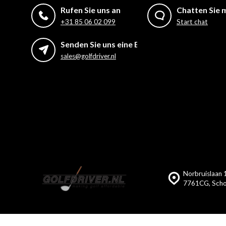
Rufen Sie uns an
Chatten Sie m
+31 85 06 02 099
Start chat
Senden Sie uns eine E-Mail
sales@golfdriver.nl
Norbruislaan 
7761CG, Scho