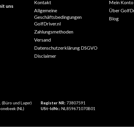
Kontakt
Mein Konto
it uns
Allgemeine
Über GolfDr
Geschäftsbedingungen
Blog
GolfDriver.nl
Zahlungsmethoden
Versand
Datenschutzerklärung DSGVO
Disclaimer
1 (Büro und Lager)
Register NR:
73807591
onebeek (NL)
USt-IdNr.:
NL859671070B01