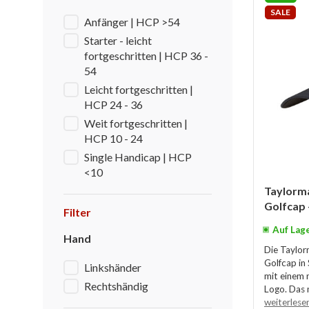
SALE
Anfänger | HCP >54
Starter - leicht
fortgeschritten | HCP 36 -
54
Leicht fortgeschritten |
HCP 24 - 36
Weit fortgeschritten |
HCP 10 - 24
Single Handicap | HCP
<10
Taylorma
Golfcap 
Filter
Auf Lag
Hand
Die Taylor
Golfcap in
Linkshänder
mit einem 
Rechtshändig
Logo. Das n
weiterlese