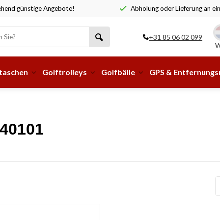
hend günstige Angebote!
Abholung oder Lieferung an ei
+31 85 06 02 099
W
taschen
Golftrolleys
Golfbälle
GPS & Entfernung
940101