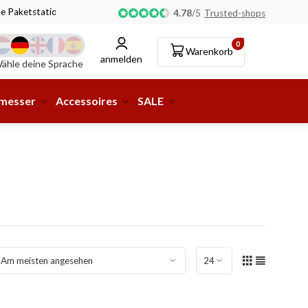
ne Paketstation möglich!
4.78
/
5
Trusted-shops
0
Warenkorb
anmelden
ähle deine Sprache
smesser
Accessoires
SALE