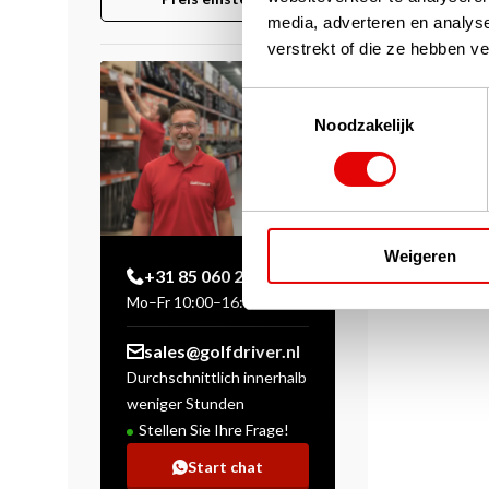
media, adverteren en analys
verstrekt of die ze hebben v
Toestemmingsselectie
Noodzakelijk
Weigeren
+31 85 060 20 99
Mo–Fr 10:00–16:00 Uhr
sales@golfdriver.nl
Durchschnittlich innerhalb
weniger Stunden
Stellen Sie Ihre Frage!
Start chat