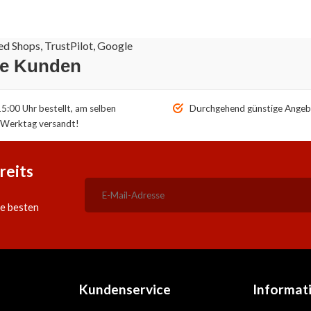
d Shops, TrustPilot, Google
re Kunden
5:00 Uhr bestellt, am selben
Durchgehend günstige Angeb
Werktag versandt!
reits
ie besten
Kundenservice
Informat