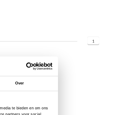
1
Over
 media te bieden en om ons
ze partners voor social