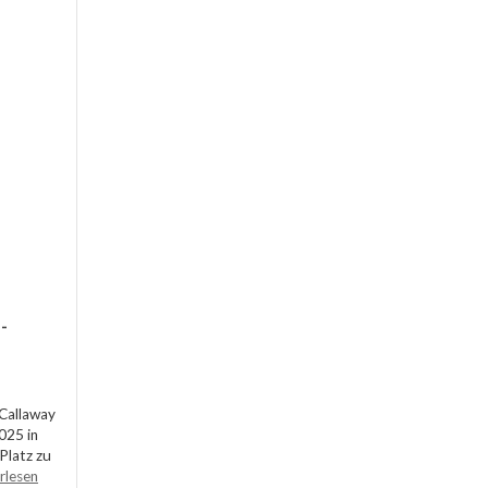
-
 Callaway
025 in
 Platz zu
rlesen