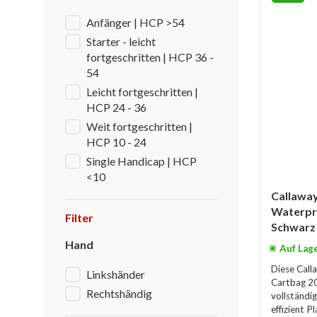
Anfänger | HCP >54
Starter - leicht
fortgeschritten | HCP 36 -
54
Leicht fortgeschritten |
HCP 24 - 36
Weit fortgeschritten |
HCP 10 - 24
Single Handicap | HCP
<10
Callaway
Waterpro
Filter
Schwarz
Hand
Auf Lag
Diese Call
Linkshänder
Cartbag 20
Rechtshändig
vollständi
effizient P