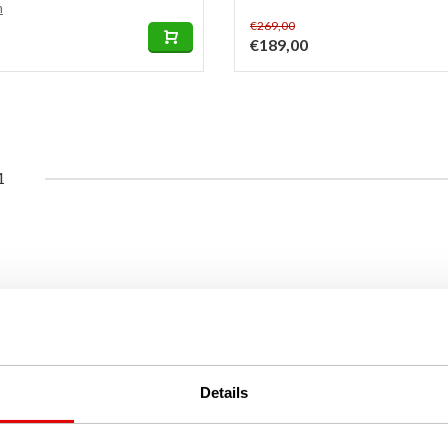
n
€269,00
€189,00
1
Details