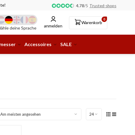
te!
Abholung oder Lieferung an eine Paketstation möglic
4.78
/
5
Trusted-shops
0
Warenkorb
anmelden
ähle deine Sprache
smesser
Accessoires
SALE