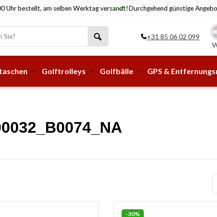
0 Uhr bestellt, am selben Werktag versandt!
Durchgehend günstige Angebo
+31 85 06 02 099
W
taschen
Golftrolleys
Golfbälle
GPS & Entfernung
 A00032_B0074_NA
-30%