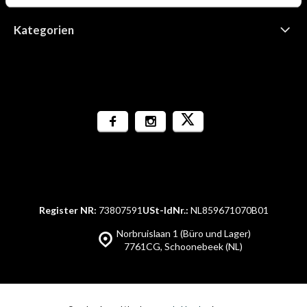
Kategorien
Register NR:
73807591
USt-IdNr.:
NL859671070B01
Norbruislaan 1 (Büro und Lager)
7761CG, Schoonebeek (NL)