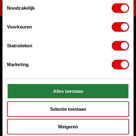
Toestemmingsselectie
Noodzakelijk
Voorkeuren
Womit können wir Ihnen helfen?
Rufen Sie uns an
Statistieken
+31 85 06 02 099
Marketing
Chatten Sie mit uns
Start chat
Senden Sie uns eine E-Mail
Alles toestaan
sales@golfdriver.nl
Selectie toestaan
Kundenservice
Weigeren
Informationen