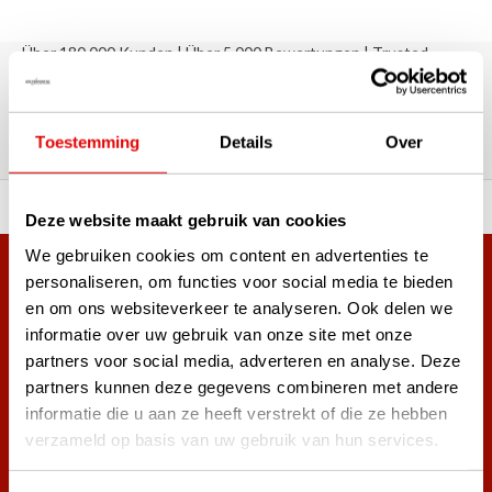
Über 180.000 Kunden | Über 5.000 Bewertungen | Trusted
Shops, TrustPilot, Google
Bewertungen: Das sagen unsere
Kunden
Toestemming
Details
Over
ahl an Top-Marken!
Vor 15:00 Uhr bestellt, am
Deze website maakt gebruik van cookies
We gebruiken cookies om content en advertenties te
Mehr als 38.000 Kunden haben sich bereits
personaliseren, om functies voor social media te bieden
en om ons websiteverkeer te analyseren. Ook delen we
angemeldet.
informatie over uw gebruik van onze site met onze
Melde dich für den Newsletter an und verpasse nie wieder
partners voor social media, adverteren en analyse. Deze
die besten Golfangebote!
partners kunnen deze gegevens combineren met andere
informatie die u aan ze heeft verstrekt of die ze hebben
verzameld op basis van uw gebruik van hun services.
Abonnieren