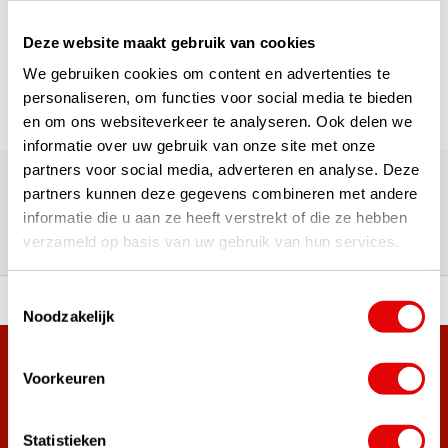
Seite 1 von 1
Deze website maakt gebruik van cookies
We gebruiken cookies om content en advertenties te
personaliseren, om functies voor social media te bieden
en om ons websiteverkeer te analyseren. Ook delen we
informatie over uw gebruik van onze site met onze
Über 180.000 Kunden | Über 5.000 Bewertungen | Trusted
partners voor social media, adverteren en analyse. Deze
Shops, TrustPilot, Google
partners kunnen deze gegevens combineren met andere
Bewertungen: Das sagen unsere
informatie die u aan ze heeft verstrekt of die ze hebben
Kunden
verzameld op basis van uw gebruik van hun services.
Toestemmingsselectie
ahl an Top-Marken!
Vor 15:00 Uhr bestellt, am
Noodzakelijk
Mehr als 38.000 Kunden haben sich bereits
Voorkeuren
angemeldet.
Melde dich für den Newsletter an und verpasse nie wieder
Statistieken
die besten Golfangebote!