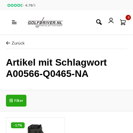
4.78
/
5
0
Zurück
Artikel mit Schlagwort
A00566-Q0465-NA
Filter
-17%