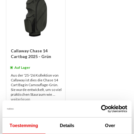
Callaway Chase 14
Cartbag 2025 - Grün
Auf Lager
Aus der '25-'26 Kollektion von
Callaway ist dies die Chase 14
Cart Bag in Camouflage-Grün.
Sie wurde entwickelt, um so viel
praktischen Stauraum wie ...
weiterlesen
€229,00
€189,00
Toestemming
Details
Over
1