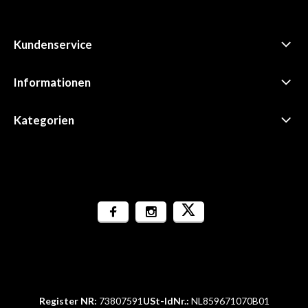
Kundenservice
Informationen
Kategorien
Register NR:
73807591
USt-IdNr.:
NL859671070B01