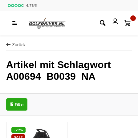
4.78
/
5
0
Zurück
Artikel mit Schlagwort
A00694_B0039_NA
Filter
-29%
SALE