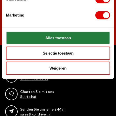
die besten Golfangebote!
Marketing
Abonnieren
Alles toestaan
Selectie toestaan
Womit können wir Ihnen helfen?
Kundenservice:
Weigeren
Rufen Sie uns an
+31 85 06 02 099
Chatten Sie mit uns
Start chat
Senden Sie uns eine E-Mail
sales@golfdriver.nl