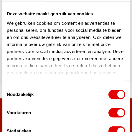
1
Deze website maakt gebruik van cookies
Seite 1 von 1
We gebruiken cookies om content en advertenties te
personaliseren, om functies voor social media te bieden
en om ons websiteverkeer te analyseren. Ook delen we
informatie over uw gebruik van onze site met onze
Über 180.000 Kunden | Über 5.000 Bewertungen | Trusted
partners voor social media, adverteren en analyse. Deze
Shops, TrustPilot, Google
partners kunnen deze gegevens combineren met andere
Bewertungen: Das sagen unsere
informatie die u aan ze heeft verstrekt of die ze hebben
Kunden
verzameld op basis van uw gebruik van hun services.
Toestemmingsselectie
ahl an Top-Marken!
Vor 15:00 Uhr bestellt, am
Noodzakelijk
Mehr als 38.000 Kunden haben sich bereits
Voorkeuren
angemeldet.
Melde dich für den Newsletter an und verpasse nie wieder
Statistieken