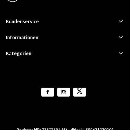
Kundenservice
Informationen
Kategorien
Register NR:
73807591
USt-IdNr.:
NL859671070B01