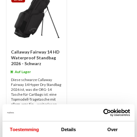
Callaway Fairway 14 HD
Waterproof Standbag
2026 - Schwarz
Auf Lager
Diese schwarze Callaway
Fairway 14 Hyper Dry Standbag
2026 ist, was die ORG-14
Tasche für Cartbags ist: eine
Topmodell-Tragetasche mit
allem, was Sie...
weiterlesen
€399,00
€285,00
Toestemming
Details
Over