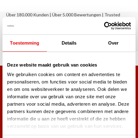
Über 180.000 Kunden | Über 5.000 Bewertungen | Trusted
Shops, TrustPilot, Google
Bewertungen: Das sagen unsere
Kunden
Toestemming
Details
Over
ahl an Top-Marken!
Vor 15:00 Uhr bestellt, am
Deze website maakt gebruik van cookies
We gebruiken cookies om content en advertenties te
Mehr als 38.000 Kunden haben sich bereits
personaliseren, om functies voor social media te bieden
angemeldet.
en om ons websiteverkeer te analyseren. Ook delen we
Melde dich für den Newsletter an und verpasse nie wieder
informatie over uw gebruik van onze site met onze
die besten Golfangebote!
partners voor social media, adverteren en analyse. Deze
partners kunnen deze gegevens combineren met andere
informatie die u aan ze heeft verstrekt of die ze hebben
verzameld op basis van uw gebruik van hun services.
Abonnieren