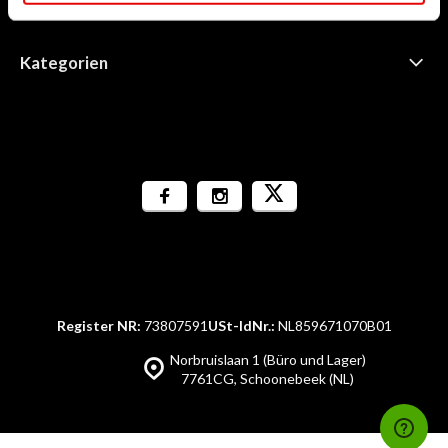
Informationen
Kategorien
Register NR:
73807591
USt-IdNr.:
NL859671070B01
Norbruislaan 1 (Büro und Lager)
7761CG, Schoonebeek (NL)