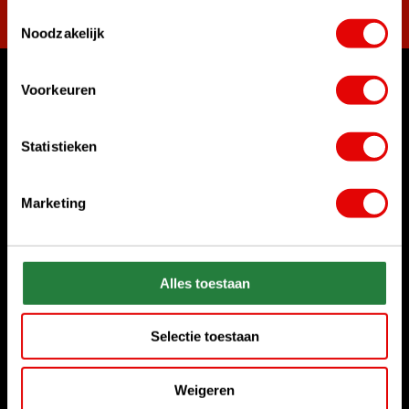
Toestemmingsselectie
Noodzakelijk
Voorkeuren
Womit können wir Ihnen helfen?
Kundenservice:
Statistieken
Rufen Sie uns an
+31 85 06 02 099
Marketing
Chatten Sie mit uns
Start chat
Senden Sie uns eine E-Mail
Alles toestaan
sales@golfdriver.nl
Selectie toestaan
Kundenservice
Weigeren