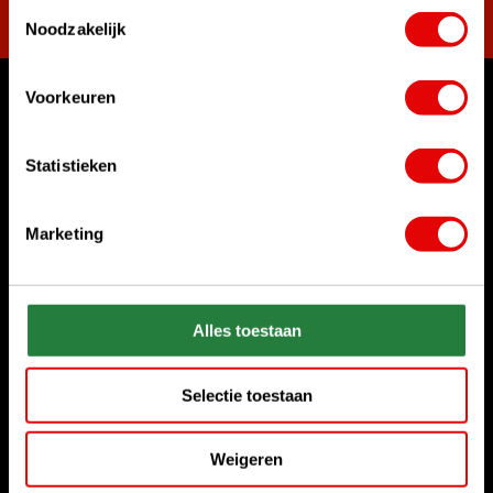
Toestemmingsselectie
Noodzakelijk
Voorkeuren
Womit können wir Ihnen helfen?
Rufen Sie uns an
Statistieken
+31 85 06 02 099
Marketing
Chatten Sie mit uns
Start chat
Senden Sie uns eine E-Mail
Alles toestaan
sales@golfdriver.nl
Selectie toestaan
Kundenservice
Weigeren
Informationen