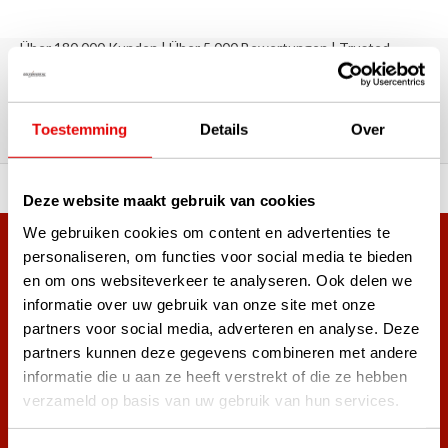
Über 180.000 Kunden | Über 5.000 Bewertungen | Trusted
Shops, TrustPilot, Google
Bewertungen: Das sagen unsere
Kunden
Toestemming
Details
Over
ahl an Top-Marken!
Vor 15:00 Uhr bestellt, am
Deze website maakt gebruik van cookies
We gebruiken cookies om content en advertenties te
Mehr als 38.000 Kunden haben sich bereits
personaliseren, om functies voor social media te bieden
en om ons websiteverkeer te analyseren. Ook delen we
angemeldet.
informatie over uw gebruik van onze site met onze
Melde dich für den Newsletter an und verpasse nie wieder
partners voor social media, adverteren en analyse. Deze
die besten Golfangebote!
partners kunnen deze gegevens combineren met andere
informatie die u aan ze heeft verstrekt of die ze hebben
verzameld op basis van uw gebruik van hun services.
Abonnieren