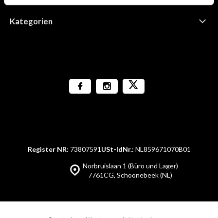
Kategorien
Register NR:
73807591
USt-IdNr.:
NL859671070B01
Norbruislaan 1 (Büro und Lager)
7761CG, Schoonebeek (NL)