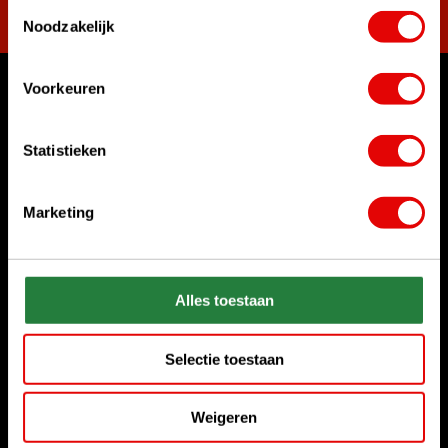
Toestemmingsselectie
Noodzakelijk
Voorkeuren
Womit können wir Ihnen helfen?
Rufen Sie uns an
Statistieken
+31 85 06 02 099
Marketing
Chatten Sie mit uns
Start chat
Senden Sie uns eine E-Mail
Alles toestaan
sales@golfdriver.nl
Selectie toestaan
Kundenservice
Weigeren
Informationen