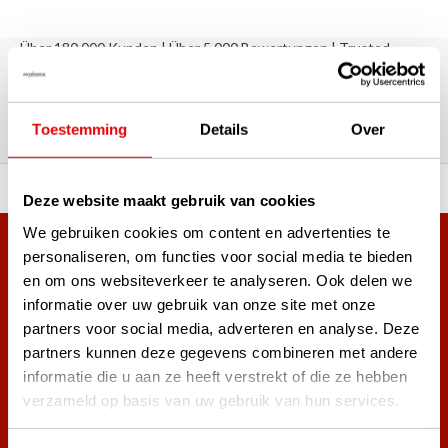
Über 180.000 Kunden | Über 5.000 Bewertungen | Trusted
Shops, TrustPilot, Google
Bewertungen: Das sagen unsere
Kunden
Toestemming
Details
Over
ahl an Top-Marken!
Vor 15:00 Uhr bestellt, am
Deze website maakt gebruik van cookies
We gebruiken cookies om content en advertenties te
Mehr als 38.000 Kunden haben sich bereits
personaliseren, om functies voor social media te bieden
en om ons websiteverkeer te analyseren. Ook delen we
angemeldet.
informatie over uw gebruik van onze site met onze
Melde dich für den Newsletter an und verpasse nie wieder
partners voor social media, adverteren en analyse. Deze
die besten Golfangebote!
partners kunnen deze gegevens combineren met andere
informatie die u aan ze heeft verstrekt of die ze hebben
verzameld op basis van uw gebruik van hun services.
Abonnieren