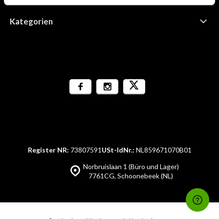
Kategorien
Register NR:
73807591
USt-IdNr.:
NL859671070B01
Norbruislaan 1 (Büro und Lager)
7761CG, Schoonebeek (NL)