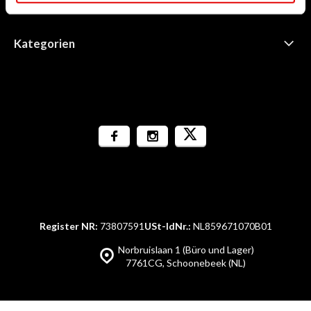
Informationen
Kategorien
Register NR:
73807591
USt-IdNr.:
NL859671070B01
Norbruislaan 1 (Büro und Lager)
7761CG, Schoonebeek (NL)