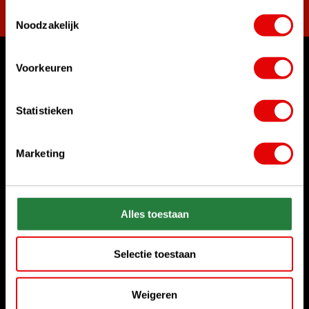
Toestemmingsselectie
Noodzakelijk
Voorkeuren
Womit können wir Ihnen helfen?
Kundenservice:
Statistieken
Rufen Sie uns an
+31 85 06 02 099
Marketing
Chatten Sie mit uns
Start chat
Senden Sie uns eine E-Mail
Alles toestaan
sales@golfdriver.nl
Selectie toestaan
Kundenservice
Weigeren