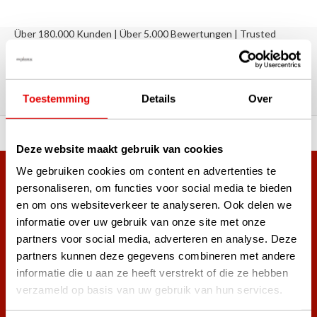
Über 180.000 Kunden | Über 5.000 Bewertungen | Trusted
Shops, TrustPilot, Google
Bewertungen: Das sagen unsere
Kunden
Toestemming
Details
Over
ahl an Top-Marken!
Vor 15:00 Uhr bestellt, am
Deze website maakt gebruik van cookies
We gebruiken cookies om content en advertenties te
Mehr als 38.000 Kunden haben sich bereits
personaliseren, om functies voor social media te bieden
angemeldet.
en om ons websiteverkeer te analyseren. Ook delen we
Melde dich für den Newsletter an und verpasse nie wieder
informatie over uw gebruik van onze site met onze
die besten Golfangebote!
partners voor social media, adverteren en analyse. Deze
partners kunnen deze gegevens combineren met andere
informatie die u aan ze heeft verstrekt of die ze hebben
verzameld op basis van uw gebruik van hun services.
Abonnieren