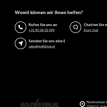
Womit können wir Ihnen helfen?
Rufen Sie uns an
Chatten Sie m
+31 85 06 02 099
Start chat
Senden Sie uns eine E-Mail
sales@golfdriver.nl
Norbruislaan 
7761CG, Scho