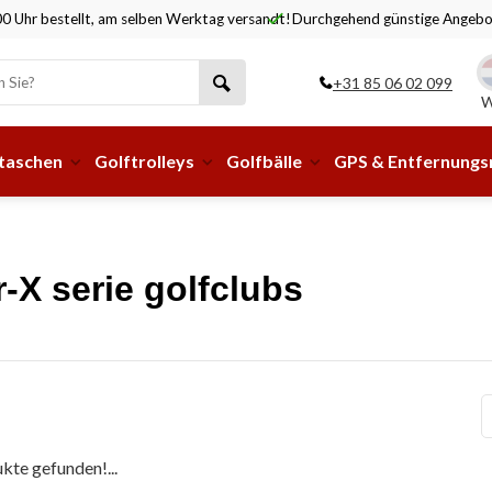
0 Uhr bestellt, am selben Werktag versandt!
Durchgehend günstige Angebo
+31 85 06 02 099
W
taschen
Golftrolleys
Golfbälle
GPS & Entfernung
r-X serie golfclubs
kte gefunden!...