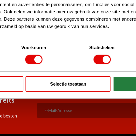
ent en advertenties te personaliseren, om functies voor social
. Ook delen we informatie over uw gebruik van onze site met on
e. Deze partners kunnen deze gegevens combineren met andere i
erzameld op basis van uw gebruik van hun services.
d Shops, TrustPilot, Google
Voorkeuren
Statistieken
re Kunden
5:00 Uhr bestellt, am selben
Durchgehend günstige Angeb
Werktag versandt!
Selectie toestaan
reits
ie besten