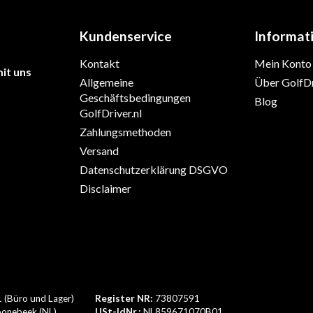
Kundenservice
Informat
Kontakt
Mein Konto
it uns
Allgemeine
Über GolfDr
Geschäftsbedingungen
Blog
GolfDriver.nl
Zahlungsmethoden
Versand
Datenschutzerklärung DSGVO
Disclaimer
1 (Büro und Lager)
Register NR:
73807591
onebeek (NL)
USt-IdNr.:
NL859671070B01