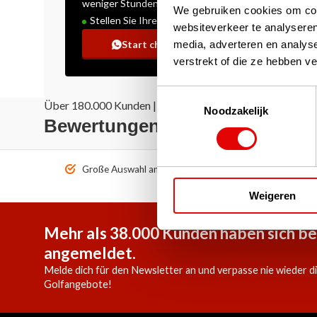
weniger Stunden
We gebruiken cookies om cont
Stellen Sie Ihre Frage!
websiteverkeer te analyseren
media, adverteren en analys
Start chat
verstrekt of die ze hebben v
Toestemmingsselectie
Über 180.000 Kunden | Über 5.000 Bewertungen | Truste
Noodzakelijk
Bewertungen: Das sagen unse
Große Auswahl an Top-Marken!
Vor 1
Weigeren
Mehr als 38.000 Kunden haben sich be
angemeldet.
Melde dich für den Newsletter an und verpasse nie wieder d
Golfangebote!