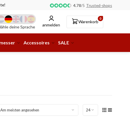
te!
Abholung oder Lieferung an eine Paketstation möglic
4.78
/
5
Trusted-shops
0
Warenkorb
anmelden
ähle deine Sprache
smesser
Accessoires
SALE