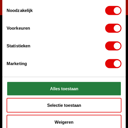
Toestemmingsselectie
Noodzakelijk
Voorkeuren
Womit können wir Ihnen helfen?
Kundenservice:
Statistieken
Rufen Sie uns an
+31 85 06 02 099
Marketing
Chatten Sie mit uns
Start chat
Senden Sie uns eine E-Mail
Alles toestaan
sales@golfdriver.nl
Selectie toestaan
Kundenservice
Weigeren