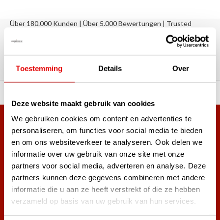
Über 180.000 Kunden | Über 5.000 Bewertungen | Trusted
Shops, TrustPilot, Google
Bewertungen: Das sagen unsere
Kunden
Toestemming
Details
Over
ahl an Top-Marken!
Vor 15:00 Uhr bestellt, am
Deze website maakt gebruik van cookies
We gebruiken cookies om content en advertenties te
Mehr als 38.000 Kunden haben sich bereits
personaliseren, om functies voor social media te bieden
angemeldet.
en om ons websiteverkeer te analyseren. Ook delen we
Melde dich für den Newsletter an und verpasse nie wieder
informatie over uw gebruik van onze site met onze
die besten Golfangebote!
partners voor social media, adverteren en analyse. Deze
partners kunnen deze gegevens combineren met andere
informatie die u aan ze heeft verstrekt of die ze hebben
verzameld op basis van uw gebruik van hun services.
Abonnieren