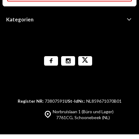
Informationen
Kategorien
Register NR:
73807591
USt-IdNr.:
NL859671070B01
Norbruislaan 1 (Büro und Lager)
7761CG, Schoonebeek (NL)